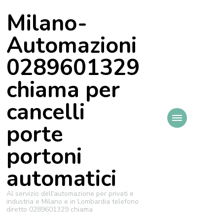
Milano-
Automazioni
0289601329
chiama per
cancelli
porte
portoni
automatici
Al servizio dell'automazione per privati e
industria e Milano e in Lombardia telefono
diretto 0289601329 chiama