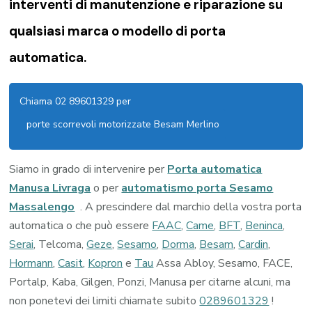
interventi di manutenzione e riparazione su
qualsiasi marca o modello di porta
automatica.
Chiama 02 89601329 per
porte scorrevoli motorizzate Besam Merlino
Siamo in grado di intervenire per
Porta automatica
Manusa Livraga
o per
automatismo porta Sesamo
Massalengo
. A prescindere dal marchio della vostra porta
automatica o che può essere
FAAC
,
Came
,
BFT
,
Beninca
,
Serai
, Telcoma,
Geze
,
Sesamo
,
Dorma
,
Besam
,
Cardin
,
Hormann
,
Casit
,
Kopron
e
Tau
Assa Abloy, Sesamo, FACE,
Portalp, Kaba, Gilgen, Ponzi, Manusa per citarne alcuni, ma
non ponetevi dei limiti chiamate subito
0289601329
!