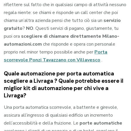
riflettere sul fatto che in qualsiasi campo di attività nessuno
regala niente: se chiami e risponde un call center che poi
chiama un’altra azienda pensi che tutto ciò sia un
servizio
gratuito
?
NO
. Questi servizi di pagano, giustamente, tu
puoi ora
scegliere di chiamare direttamente Milano-
automazioni.com
che risponde e opera con personale
proprio nel minor tempo possibile anche per
Porta
scorrevole Ponzi Tavazzano con Villavesco
.
Quale automazione per porta automatica
scegliere a Livraga ? Quale potrebbe essere il
miglior kit di automazione per chi vive a
Livraga?
Una porta automatica scorrevole, a battente e girevole,
assicura all’ingresso di qualsiasi edificio un incremento
dell’accessibilità e della fruizione. Le
porte automatiche
accolgono i clienti di un negozio o di un hotel, regolano il