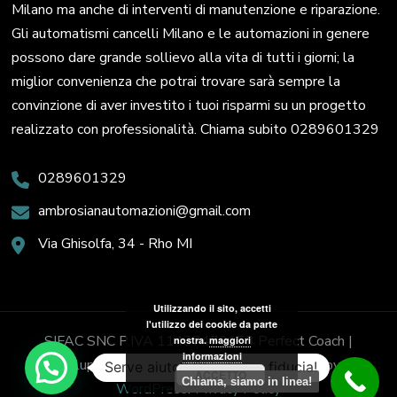
Milano ma anche di interventi di manutenzione e riparazione.
Gli automatismi cancelli Milano e le automazioni in genere
possono dare grande sollievo alla vita di tutti i giorni; la
miglior convenienza che potrai trovare sarà sempre la
convinzione di aver investito i tuoi risparmi su un progetto
realizzato con professionalità. Chiama subito 0289601329
0289601329
ambrosianautomazioni@gmail.com
Via Ghisolfa, 34 - Rho MI
Utilizzando il sito, accetti
l'utilizzo dei cookie da parte
SIFAC SNC P.IVA 11437470153
Perfect Coach |
nostra.
maggiori
informazioni
Sviluppato da
Blossom Themes
. Powered by
Serve aiuto? Chiedi con fiducia!
ACCETTO
Chiama, siamo in linea!
WordPress
.
Privacy Policy