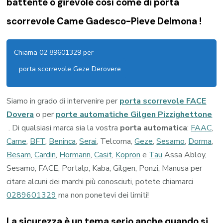
battente o girevole così come di
porta
scorrevole Came Gadesco-Pieve Delmona !
Chiama 02 89601329 per
porta scorrevole Geze Derovere
Siamo in grado di intervenire per
porta scorrevole FACE
Dovera
o per
porte automatiche Gilgen Pizzighettone
. Di qualsiasi marca sia la vostra
porta automatica
:
FAAC
,
Came
,
BFT
,
Beninca
,
Serai
, Telcoma,
Geze
,
Sesamo
,
Dorma
,
Besam
,
Cardin
,
Hormann
,
Casit
,
Kopron
e
Tau
Assa Abloy,
Sesamo, FACE, Portalp, Kaba, Gilgen, Ponzi, Manusa per
citare alcuni dei marchi più conosciuti, potete chiamarci
0289601329
ma non ponetevi dei limiti!
La sicurezza è un tema serio anche quando si