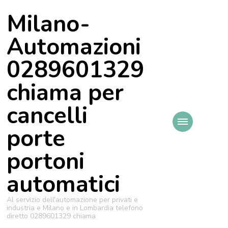
Milano-
Automazioni
0289601329
chiama per
cancelli
porte
portoni
automatici
Al servizio dell'automazione per privati e
industria e Milano e in Lombardia telefono
diretto 0289601329 chiama