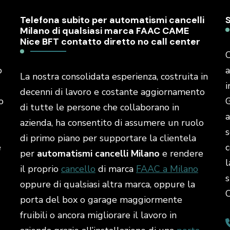
Telefona subito per automatismi cancelli
Milano di qualsiasi marca FAAC CAME
Nice BFT contatto diretto no call center
C
o
a
La nostra consolidata esperienza, costruita in
i
decenni di lavoro e costante aggiornamento
o
G
di tutte le persone che collaborano in
a
azienda, ha consentito di assumere un ruolo
s
di primo piano per supportare la clientela
é
c
per
automatismi cancelli Milano
e rendere
l
il proprio
cancello
di marca
FAAC a Milano
s
oppure di qualsiasi altra marca, oppure la
porta del box o garage maggiormente
fruibili o ancora migliorare il lavoro in