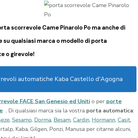
porta scorrevole Came Pinarolo Po ma anche di
e su qualsiasi marca o modello di porta
e o girevole!
rrevoli automatiche Kaba Castello d'Agogna
rrevole FACE San Genesio ed Uniti
o per
porte
e
. Di qualsiasi marca sia la vostra
porta automatica
:
Geze
,
Sesamo
,
Dorma
,
Besam
,
Cardin
,
Hormann
,
Casit
,
alp, Kaba, Gilgen, Ponzi, Manusa per citarne alcuni,