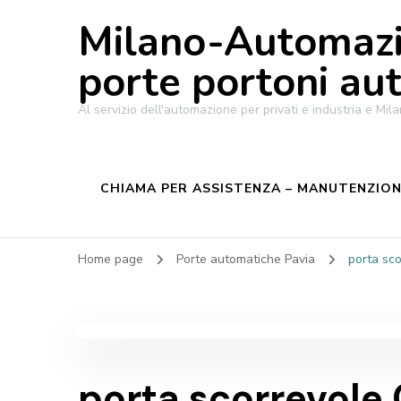
Milano-Automazi
porte portoni au
Al servizio dell'automazione per privati e industria e M
CHIAMA PER ASSISTENZA – MANUTENZIONE
Home page
Porte automatiche Pavia
porta sc
porta scorrevole