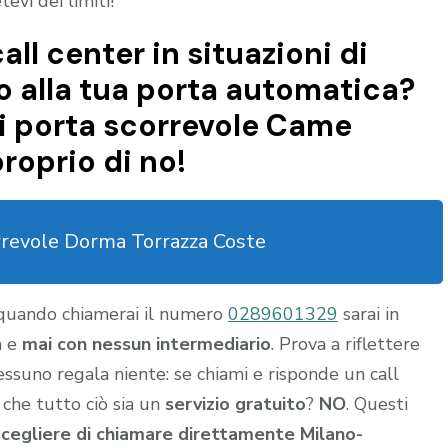
vi dei limiti!
all center in situazioni di
 alla tua porta automatica?
i porta scorrevole Came
roprio di no!
rrevole Dorma Torrazza Coste
 quando chiamerai il numero
0289601329
sarai in
a e
mai con nessun intermediario
. Prova a riflettere
nessuno regala niente: se chiami e risponde un call
 che tutto ciò sia un
servizio gratuito
?
NO
. Questi
scegliere di chiamare direttamente Milano-