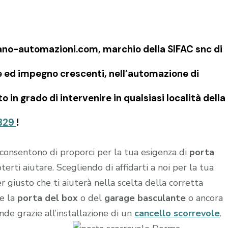
no-automazioni.com, marchio della SIFAC snc di
e ed impegno crescenti, nell’automazione di
 in grado di intervenire in qualsiasi località della
329
!
i consentono di proporci per la tua esigenza di
porta
oterti aiutare. Scegliendo di affidarti a noi per la tua
ner giusto che ti aiuterà nella scelta della corretta
re la
porta del box
o del
garage
basculante
o ancora
ende grazie all’installazione di un
cancello scorrevole
.