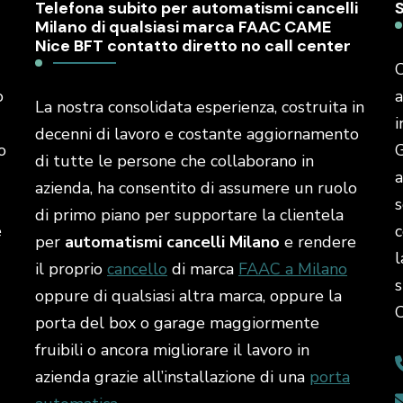
Telefona subito per automatismi cancelli
Milano di qualsiasi marca FAAC CAME
Nice BFT contatto diretto no call center
C
o
a
La nostra consolidata esperienza, costruita in
i
decenni di lavoro e costante aggiornamento
o
G
di tutte le persone che collaborano in
a
azienda, ha consentito di assumere un ruolo
s
di primo piano per supportare la clientela
é
c
per
automatismi cancelli Milano
e rendere
l
il proprio
cancello
di marca
FAAC a Milano
s
oppure di qualsiasi altra marca, oppure la
porta del box o garage maggiormente
fruibili o ancora migliorare il lavoro in
azienda grazie all’installazione di una
porta