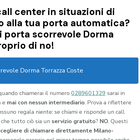
all center in situazioni di
 alla tua porta automatica?
i porta scorrevole Dorma
oprio di no!
rrevole Dorma Torrazza Coste
 quando chiamerai il numero
0289601329
sarai in
a e
mai con nessun intermediario
. Prova a riflettere
nessuno regala niente: se chiami e risponde un call
 che tutto ciò sia un
servizio gratuito
?
NO
. Questi
scegliere di chiamare direttamente Milano-
personale proprio nel minor tempo possibile anche