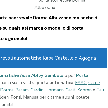
 porta scorrevole Dorma Albuzzano ma anche di
e su qualsiasi marca o modello di porta
e o girevole!
rrevoli automatiche Kaba Castello d'Agogna
tomatiche Assa Abloy Gambolò
o per
Porta
 marca sia la vostra
porta automatica
:
FAAC
,
Came
,
,
Dorma
,
Besam
,
Cardin
,
Hormann
,
Casit
,
Kopron
e
Tau
lgen, Ponzi, Manusa per citarne alcuni, potete
limiti!