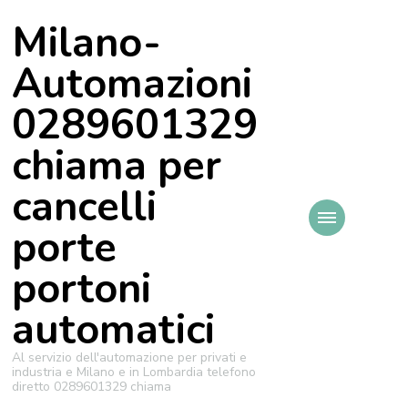
Milano-
Automazioni
0289601329
chiama per
cancelli
porte
portoni
automatici
Al servizio dell'automazione per privati e
industria e Milano e in Lombardia telefono
diretto 0289601329 chiama