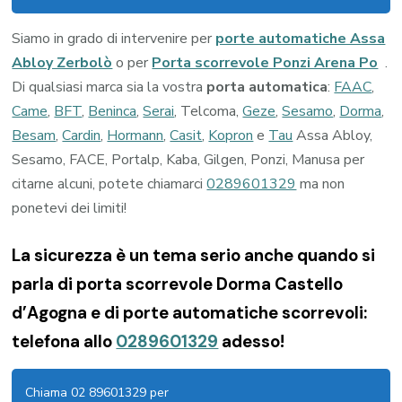
Siamo in grado di intervenire per
porte automatiche Assa
Abloy Zerbolò
o per
Porta scorrevole Ponzi Arena Po
.
Di qualsiasi marca sia la vostra
porta automatica
:
FAAC
,
Came
,
BFT
,
Beninca
,
Serai
, Telcoma,
Geze
,
Sesamo
,
Dorma
,
Besam
,
Cardin
,
Hormann
,
Casit
,
Kopron
e
Tau
Assa Abloy,
Sesamo, FACE, Portalp, Kaba, Gilgen, Ponzi, Manusa per
citarne alcuni, potete chiamarci
0289601329
ma non
ponetevi dei limiti!
La sicurezza è un tema serio anche quando si
parla di porta scorrevole Dorma Castello
d’Agogna e di porte automatiche scorrevoli:
telefona allo
0289601329
adesso!
Chiama 02 89601329 per