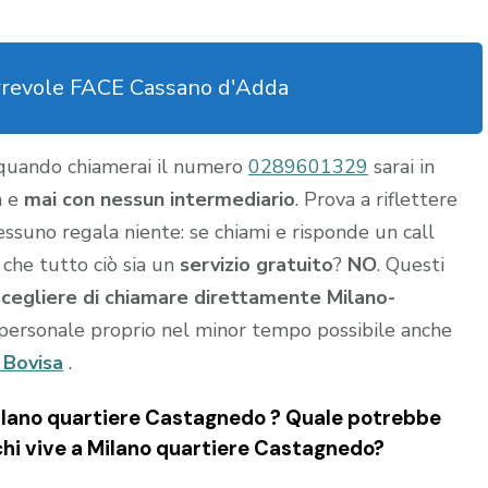
rrevole FACE Cassano d'Adda
 quando chiamerai il numero
0289601329
sarai in
a e
mai con nessun intermediario
. Prova a riflettere
nessuno regala niente: se chiami e risponde un call
 che tutto ciò sia un
servizio gratuito
?
NO
. Questi
scegliere di chiamare direttamente Milano-
personale proprio nel minor tempo possibile anche
 Bovisa
.
lano quartiere Castagnedo ? Quale potrebbe
 chi vive a Milano quartiere Castagnedo?