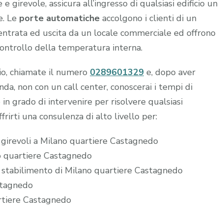
 girevole, assicura all’ingresso di qualsiasi edificio un
e. Le
porte automatiche
accolgono i clienti di un
n entrata ed uscita da un locale commerciale ed offrono
controllo della temperatura interna.
hio, chiamate il numero
0289601329
e, dopo aver
a, non con un call center, conoscerai i tempi di
 in grado di intervenire per risolvere qualsiasi
frirti una consulenza di alto livello per:
e girevoli a Milano quartiere Castagnedo
no quartiere Castagnedo
o stabilimento di Milano quartiere Castagnedo
stagnedo
artiere Castagnedo