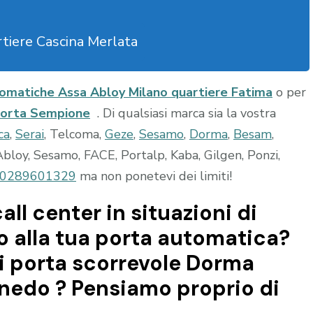
tiere Cascina Merlata
omatiche Assa Abloy Milano quartiere Fatima
o per
 Porta Sempione
. Di qualsiasi marca sia la vostra
ca
,
Serai
, Telcoma,
Geze
,
Sesamo
,
Dorma
,
Besam
,
bloy, Sesamo, FACE, Portalp, Kaba, Gilgen, Ponzi,
0289601329
ma non ponetevi dei limiti!
all center in situazioni di
 alla tua porta automatica?
i porta scorrevole Dorma
nedo ? Pensiamo proprio di