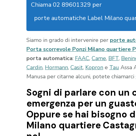
Chiama 02 89601329 per
porte automatiche Label Milano quar
Siamo in grado di intervenire per
porte aut
Porta scorrevole Ponzi Milano quartiere
porta automatica
:
FAAC
,
Came
,
BFT
,
Benin
Cardin
,
Hormann
,
Casit
,
Kopron
e
Tau
Assa A
Manusa per citarne alcuni, potete chiamarci
Sogni di parlare con un c
emergenza per un guasto
Oppure se hai bisogno d
Milano quartiere Castag