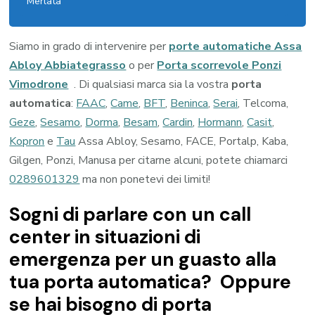
Merlata
Siamo in grado di intervenire per
porte automatiche Assa
Abloy Abbiategrasso
o per
Porta scorrevole Ponzi
Vimodrone
. Di qualsiasi marca sia la vostra
porta
automatica
:
FAAC
,
Came
,
BFT
,
Beninca
,
Serai
, Telcoma,
Geze
,
Sesamo
,
Dorma
,
Besam
,
Cardin
,
Hormann
,
Casit
,
Kopron
e
Tau
Assa Abloy, Sesamo, FACE, Portalp, Kaba,
Gilgen, Ponzi, Manusa per citarne alcuni, potete chiamarci
0289601329
ma non ponetevi dei limiti!
Sogni di parlare con un call
center in situazioni di
emergenza per un guasto alla
tua porta automatica? Oppure
se hai bisogno di porta