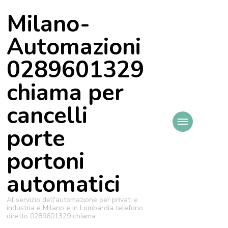
Milano-
Automazioni
0289601329
chiama per
cancelli
porte
portoni
automatici
Al servizio dell'automazione per privati e
industria e Milano e in Lombardia telefono
diretto 0289601329 chiama