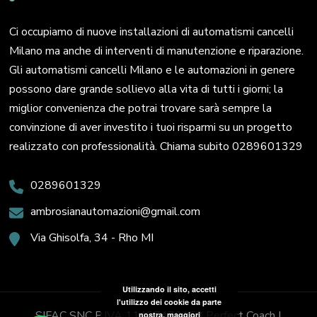
Ci occupiamo di nuove installazioni di automatismi cancelli
Milano ma anche di interventi di manutenzione e riparazione.
Gli automatismi cancelli Milano e le automazioni in genere
possono dare grande sollievo alla vita di tutti i giorni; la
miglior convenienza che potrai trovare sarà sempre la
convinzione di aver investito i tuoi risparmi su un progetto
realizzato con professionalità. Chiama subito 0289601329
0289601329
ambrosianautomazioni@gmail.com
Via Ghisolfa, 34 - Rho MI
Utilizzando il sito, accetti
l'utilizzo dei cookie da parte
SIFAC SNC P.IVA 11437470153
Perfect Coach |
nostra.
maggiori