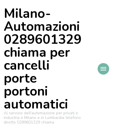
Milano-
Automazioni
0289601329
chiama per
cancelli
porte
portoni
automatici
Al servizio dell'automazione per privati e
industria e Milano e in Lombardia telefono
diretto 0289601329 chiama