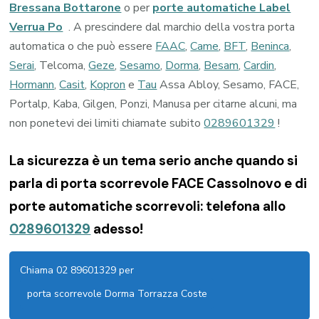
Bressana Bottarone
o per
porte automatiche Label
Verrua Po
. A prescindere dal marchio della vostra porta
automatica o che può essere
FAAC
,
Came
,
BFT
,
Beninca
,
Serai
, Telcoma,
Geze
,
Sesamo
,
Dorma
,
Besam
,
Cardin
,
Hormann
,
Casit
,
Kopron
e
Tau
Assa Abloy, Sesamo, FACE,
Portalp, Kaba, Gilgen, Ponzi, Manusa per citarne alcuni, ma
non ponetevi dei limiti chiamate subito
0289601329
!
La sicurezza è un tema serio anche quando si
parla di porta scorrevole FACE Cassolnovo e di
porte automatiche scorrevoli: telefona allo
0289601329
adesso!
Chiama 02 89601329 per
porta scorrevole Dorma Torrazza Coste