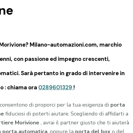
one
e Morivione? Milano-automazioni.com, marchio
cenni, con passione ed impegno crescenti,
matici. Sarà pertanto in grado di intervenire in
ano : chiama ora
0289601329
!
i consentono di proporci per la tua esigenza di
porta
ne
fiduciosi di poterti aiutare. Scegliendo di affidarti a
rtiere Morivione
, avrai il partner giusto che ti aiuterà
a
porta automatica
, oppure la
porta del box
o del