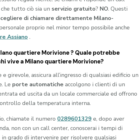
 che tutto ciò sia un
servizio gratuito
?
NO
. Questi
scegliere di chiamare direttamente Milano-
personale proprio nel minor tempo possibile anche
re Assiano
.
lano quartiere Morivione ? Quale potrebbe
chi vive a Milano quartiere Morivione?
 girevole, assicura all’ingresso di qualsiasi edificio un
e. Le
porte automatiche
accolgono i clienti di un
n entrata ed uscita da un locale commerciale ed offrono
controllo della temperatura interna.
hio, chiamate il numero
0289601329
e, dopo aver
a, non con un call center, conoscerai i tempi di
 in grado di intervenire per risolvere qualsiasi