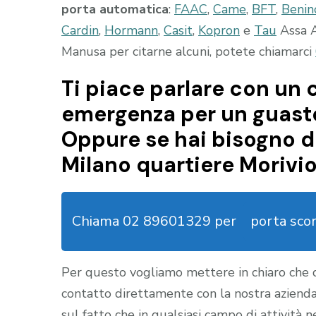
porta automatica
:
FAAC
,
Came
,
BFT
,
Benin
Cardin
,
Hormann
,
Casit
,
Kopron
e
Tau
Assa A
Manusa per citarne alcuni, potete chiamarci
Ti piace parlare con un c
emergenza per un guasto
Oppure se hai bisogno d
Milano quartiere Morivio
Chiama 02 89601329 per
porta sco
Per questo vogliamo mettere in chiaro che
contatto direttamente con la nostra aziend
sul fatto che in qualsiasi campo di attività 