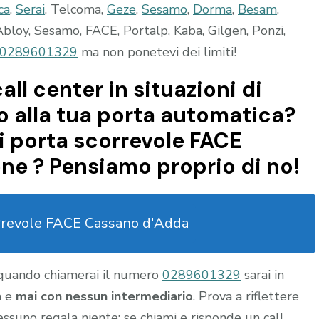
ca
,
Serai
, Telcoma,
Geze
,
Sesamo
,
Dorma
,
Besam
,
bloy, Sesamo, FACE, Portalp, Kaba, Gilgen, Ponzi,
0289601329
ma non ponetevi dei limiti!
all center in situazioni di
 alla tua porta automatica?
i porta scorrevole FACE
ne ? Pensiamo proprio di no!
rrevole FACE Cassano d'Adda
 quando chiamerai il numero
0289601329
sarai in
a e
mai con nessun intermediario
. Prova a riflettere
nessuno regala niente: se chiami e risponde un call