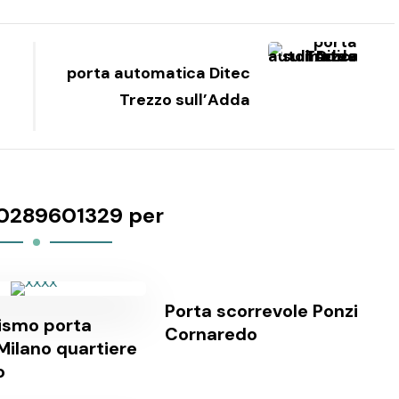
porta automatica Ditec
Trezzo sull’Adda
0289601329 per
Porta scorrevole Ponzi
ismo porta
Cornaredo
ilano quartiere
o