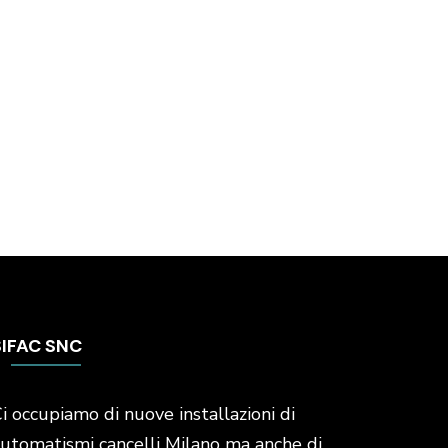
SIFAC SNC
i occupiamo di nuove installazioni di
utomatismi cancelli Milano ma anche di