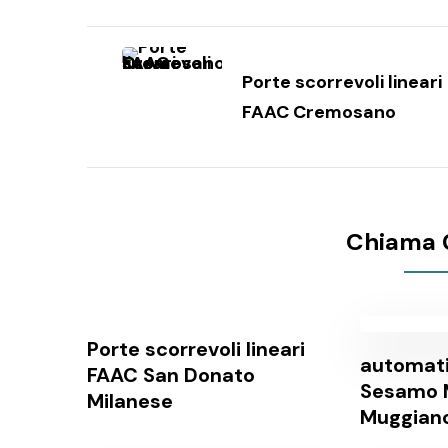
Navigazione
articoli
Porte scorrevoli lineari
FAAC Cremosano
Chiama 
Porte scorrevoli lineari
automat
FAAC San Donato
Sesamo M
Milanese
Muggian