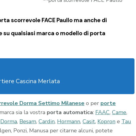
porta scorrevole FACE Paullo ma anche di
e su qualsiasi marca o modello di porta
tiere Cascina Merlata
rrevole Dorma Settimo Milanese
o per
porte
i marca sia la vostra
porta automatica
:
FAAC
,
Came
,
,
Dorma
,
Besam
,
Cardin
,
Hormann
,
Casit
,
Kopron
e
Tau
lgen, Ponzi, Manusa per citarne alcuni, potete