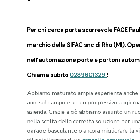
Per chi cerca porta scorrevole FACE Pau
marchio della SIFAC snc di Rho (MI). Ope
nell’automazione porte e portoni automat
Chiama subito
0289601329
!
Abbiamo maturato ampia esperienza anche
anni sul campo e ad un progressivo aggiorn
azienda. Grazie a ciò abbiamo assunto un ruo
nella scelta della corretta soluzione per un
garage
basculante
o ancora migliorare la vi
all’installazione di un
cancello scorrevole
.