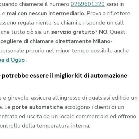
 quando chiamerai il numero
0289601329
sarai in
a e
mai con nessun intermediario
. Prova a riflettere
nessuno regala niente: se chiami e risponde un call
 che tutto ciò sia un
servizio gratuito
?
NO
. Questi
scegliere di chiamare direttamente Milano-
personale proprio nel minor tempo possibile anche
a d’Oglio
.
potrebbe essere il miglior kit di automazione
 girevole, assicura all’ingresso di qualsiasi edificio un
e. Le
porte automatiche
accolgono i clienti di un
n entrata ed uscita da un locale commerciale ed offrono
controllo della temperatura interna.