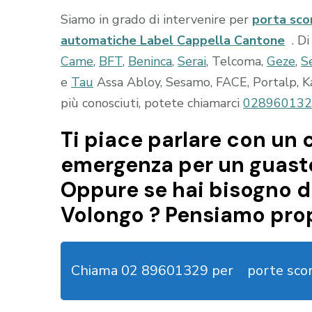
Siamo in grado di intervenire per
porta sc
automatiche Label Cappella Cantone
. D
Came
,
BFT
,
Beninca
,
Serai
, Telcoma,
Geze
,
S
e
Tau
Assa Abloy, Sesamo, FACE, Portalp, Kab
più conosciuti, potete chiamarci
028960132
Ti piace parlare con un c
emergenza per un guasto
Oppure se hai bisogno d
Volongo ? Pensiamo prop
Chiama 02 89601329 per
porte sco