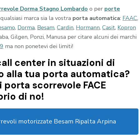
orrevole Dorma Stagno Lombardo
o per
porte
i qualsiasi marca sia la vostra
porta automatica
:
FAAC
,
esamo
,
Dorma
,
Besam
,
Cardin
,
Hormann
,
Casit
,
Kopron
a, Gilgen, Ponzi, Manusa per citare alcuni dei marchi
9
ma non ponetevi dei limiti!
all center in situazioni di
 alla tua porta automatica?
i porta scorrevole FACE
rio di no!
rrevoli motorizzate Besam Ripalta Arpina