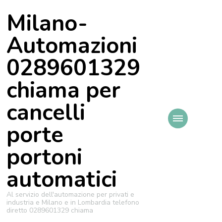
Milano-
Automazioni
0289601329
chiama per
cancelli
porte
portoni
automatici
Al servizio dell'automazione per privati e
industria e Milano e in Lombardia telefono
diretto 0289601329 chiama