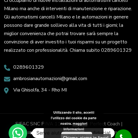
Ci occupiamo di nuove installazioni di automatismi cancelli
Milano ma anche di interventi di manutenzione e riparazione.
Gli automatismi cancelli Milano e le automazioni in genere
possono dare grande sollievo alla vita di tutti i giorni; la
miglior convenienza che potrai trovare sarà sempre la
convinzione di aver investito i tuoi risparmi su un progetto
realizzato con professionalità. Chiama subito 0289601329
0289601329
ambrosianautomazioni@gmail.com
Via Ghisolfa, 34 - Rho MI
Utilizzando il sito, accetti
l'utilizzo dei cookie da parte
SIFAC SNC P.IVA 11437470153
Perfect Coach |
nostra.
maggiori
informazioni
Sviluppato da
Blossom Themes
. Powered by
Serve aiuto? Chiedi con fiducia!
ACCETTO
Chiama, siamo in linea!