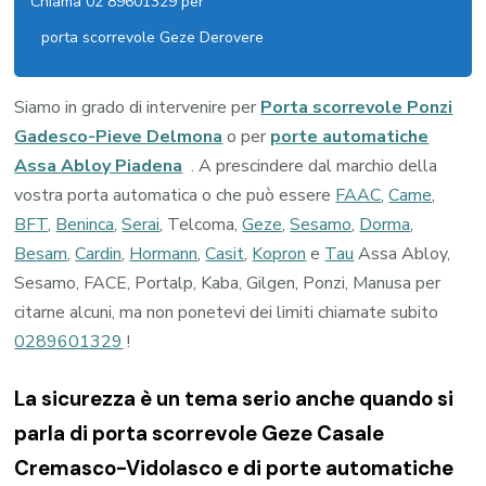
Chiama 02 89601329 per
porta scorrevole Geze Derovere
Siamo in grado di intervenire per
Porta scorrevole Ponzi
Gadesco-Pieve Delmona
o per
porte automatiche
Assa Abloy Piadena
. A prescindere dal marchio della
vostra porta automatica o che può essere
FAAC
,
Came
,
BFT
,
Beninca
,
Serai
, Telcoma,
Geze
,
Sesamo
,
Dorma
,
Besam
,
Cardin
,
Hormann
,
Casit
,
Kopron
e
Tau
Assa Abloy,
Sesamo, FACE, Portalp, Kaba, Gilgen, Ponzi, Manusa per
citarne alcuni, ma non ponetevi dei limiti chiamate subito
0289601329
!
La sicurezza è un tema serio anche quando si
parla di porta scorrevole Geze Casale
Cremasco-Vidolasco e di porte automatiche