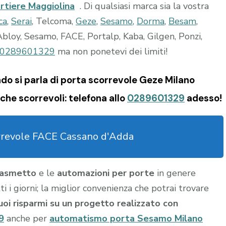
rtiere Maggiolina
. Di qualsiasi marca sia la vostra
ca
,
Serai
, Telcoma,
Geze
,
Sesamo
,
Dorma
,
Besam
,
bloy, Sesamo, FACE, Portalp, Kaba, Gilgen, Ponzi,
0289601329
ma non ponetevi dei limiti!
do si parla di porta scorrevole Geze Milano
he scorrevoli: telefona allo
0289601329
adesso!
rrevole FACE Cassano d'Adda
 Basmetto
e le
automazioni per porte
in genere
i i giorni; la miglior convenienza che potrai trovare
tuoi risparmi su un progetto realizzato con
9
anche per
automatismo porta Sesamo Milano