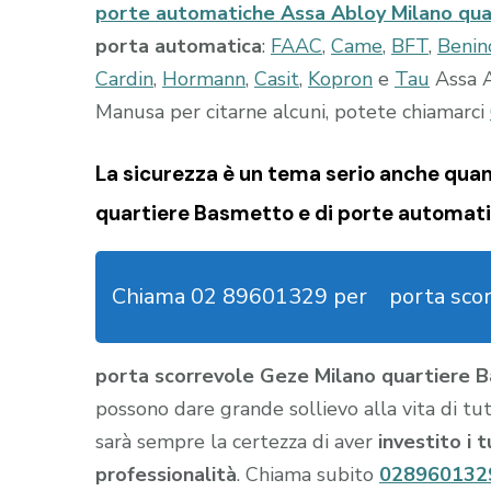
porte automatiche Assa Abloy Milano qua
porta automatica
:
FAAC
,
Came
,
BFT
,
Benin
Cardin
,
Hormann
,
Casit
,
Kopron
e
Tau
Assa A
Manusa per citarne alcuni, potete chiamarci
La sicurezza è un tema serio anche quan
quartiere Basmetto e di porte automatic
Chiama 02 89601329 per
porta sco
porta scorrevole Geze Milano quartiere
possono dare grande sollievo alla vita di tutt
sarà sempre la certezza di aver
investito i 
professionalità
. Chiama subito
028960132