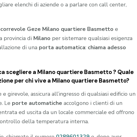
iare elenchi di aziende o a parlare con call center,
scorrevole Geze Milano quartiere Basmetto
e
a provincia di
Milano
per sistemare qualsiasi esigenza
allazione di una
porta automatica
:
chiama adesso
 scegliere a Milano quartiere Basmetto ? Quale
zione per chi vive a Milano quartiere Basmetto?
 girevole, assicura all’ingresso di qualsiasi edificio un
e. Le
porte automatiche
accolgono i clienti di un
n entrata ed uscita da un locale commerciale ed offrono
controllo della temperatura interna.
hio, chiamate il numero
0289601329
e, dopo aver