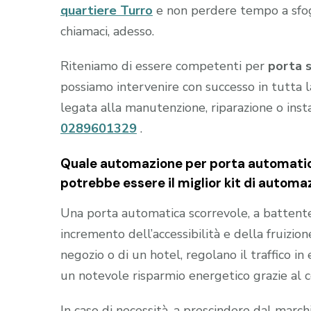
quartiere Turro
e non perdere tempo a sfogl
chiamaci, adesso.
Riteniamo di essere competenti per
porta 
possiamo intervenire con successo in tutta l
legata alla manutenzione, riparazione o inst
0289601329
.
Quale automazione per porta automatica
potrebbe essere il miglior kit di automa
Una porta automatica scorrevole, a battente e
incremento dell’accessibilità e della fruizion
negozio o di un hotel, regolano il traffico i
un notevole risparmio energetico grazie al 
In caso di necessità, a prescindere dal marc