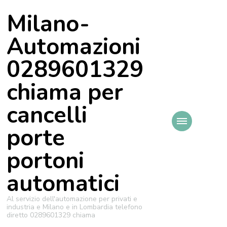
Milano-
Automazioni
0289601329
chiama per
cancelli
porte
portoni
automatici
Al servizio dell'automazione per privati e
industria e Milano e in Lombardia telefono
diretto 0289601329 chiama