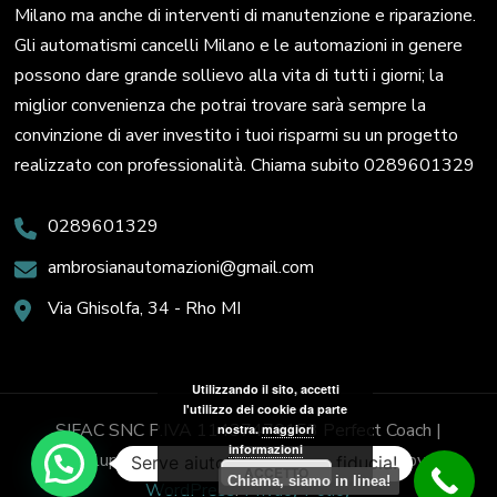
Milano ma anche di interventi di manutenzione e riparazione.
Gli automatismi cancelli Milano e le automazioni in genere
possono dare grande sollievo alla vita di tutti i giorni; la
miglior convenienza che potrai trovare sarà sempre la
convinzione di aver investito i tuoi risparmi su un progetto
realizzato con professionalità. Chiama subito 0289601329
0289601329
ambrosianautomazioni@gmail.com
Via Ghisolfa, 34 - Rho MI
Utilizzando il sito, accetti
l'utilizzo dei cookie da parte
SIFAC SNC P.IVA 11437470153
Perfect Coach |
nostra.
maggiori
informazioni
Sviluppato da
Blossom Themes
. Powered by
Serve aiuto? Chiedi con fiducia!
ACCETTO
Chiama, siamo in linea!
WordPress
.
Privacy Policy