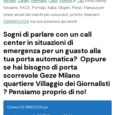
Besam
,
Cardin
,
Hormann
,
Casit
,
Kopron
e
Tau
Assa Abloy,
Sesamo, FACE, Portalp, Kaba, Gilgen, Ponzi, Manusa per
citare alcuni dei marchi più conosciuti, potete chiamarci
0289601329
ma non ponetevi dei limiti!
Sogni di parlare con un call
center in situazioni di
emergenza per un guasto alla
tua porta automatica? Oppure
se hai bisogno di porta
scorrevole Geze Milano
quartiere Villaggio dei Giornalisti
? Pensiamo proprio di no!
Chiama 02 89601329 per