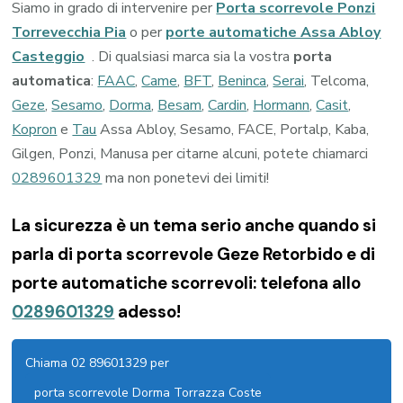
Siamo in grado di intervenire per
Porta scorrevole Ponzi
Torrevecchia Pia
o per
porte automatiche Assa Abloy
Casteggio
. Di qualsiasi marca sia la vostra
porta
automatica
:
FAAC
,
Came
,
BFT
,
Beninca
,
Serai
, Telcoma,
Geze
,
Sesamo
,
Dorma
,
Besam
,
Cardin
,
Hormann
,
Casit
,
Kopron
e
Tau
Assa Abloy, Sesamo, FACE, Portalp, Kaba,
Gilgen, Ponzi, Manusa per citarne alcuni, potete chiamarci
0289601329
ma non ponetevi dei limiti!
La sicurezza è un tema serio anche quando si
parla di porta scorrevole Geze Retorbido e di
porte automatiche scorrevoli: telefona allo
0289601329
adesso!
Chiama 02 89601329 per
porta scorrevole Dorma Torrazza Coste