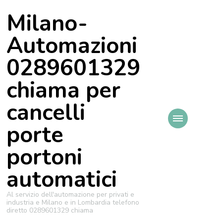
Milano-
Automazioni
0289601329
chiama per
cancelli
porte
portoni
automatici
Al servizio dell'automazione per privati e
industria e Milano e in Lombardia telefono
diretto 0289601329 chiama