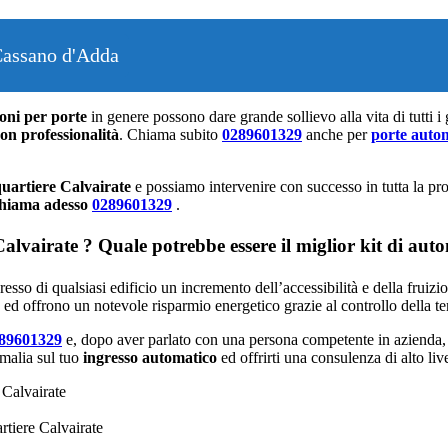
Cassano d'Adda
oni per porte
in genere possono dare grande sollievo alla vita di tutti i
con professionalità
. Chiama subito
0289601329
anche per
porte auto
uartiere Calvairate
e possiamo intervenire con successo in tutta la pr
hiama adesso
0289601329
.
alvairate ? Quale potrebbe essere il miglior kit di aut
resso di qualsiasi edificio un incremento dell’accessibilità e della fruiz
e ed offrono un notevole risparmio energetico grazie al controllo della t
89601329
e, dopo aver parlato con una persona competente in azienda, n
omalia sul tuo
ingresso automatico
ed offrirti una consulenza di alto live
 Calvairate
rtiere Calvairate