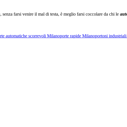
, senza farsi venire il mal di testa, è meglio farsi coccolare da chi le
aut
rte automatiche scorrevoli Milano
porte rapide Milano
portoni industrial