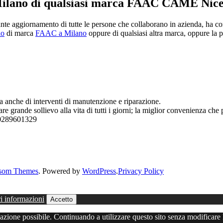
Milano di qualsiasi marca FAAC CAME Nice 
tante aggiornamento di tutte le persone che collaborano in azienda, ha c
lo
di marca
FAAC a Milano
oppure di qualsiasi altra marca, oppure la p
 anche di interventi di manutenzione e riparazione.
grande sollievo alla vita di tutti i giorni; la miglior convenienza che p
o 0289601329
som Themes
. Powered by
WordPress
.
Privacy Policy
i informazioni
Accetto
igazione possibile. Continuando a utilizzare questo sito senza modificare