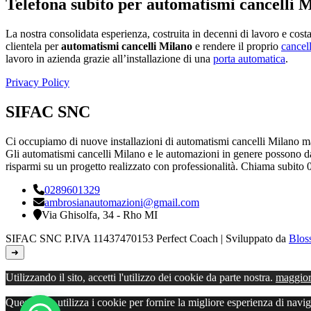
Telefona subito per automatismi cancelli 
La nostra consolidata esperienza, costruita in decenni di lavoro e cos
clientela per
automatismi cancelli Milano
e rendere il proprio
cancel
lavoro in azienda grazie all’installazione di una
porta automatica
.
Privacy Policy
SIFAC SNC
Ci occupiamo di nuove installazioni di automatismi cancelli Milano ma
Gli automatismi cancelli Milano e le automazioni in genere possono dare 
risparmi su un progetto realizzato con professionalità. Chiama subit
0289601329
ambrosianautomazioni@gmail.com
Via Ghisolfa, 34 - Rho MI
SIFAC SNC P.IVA 11437470153
Perfect Coach | Sviluppato da
Blos
➜
Utilizzando il sito, accetti l'utilizzo dei cookie da parte nostra.
maggior
Questo sito utilizza i cookie per fornire la migliore esperienza di nav