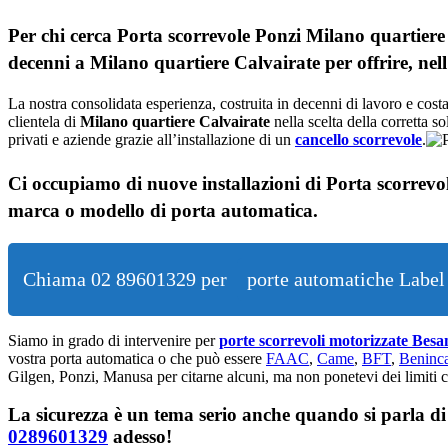
Per chi cerca Porta scorrevole Ponzi Milano quartier
decenni a Milano quartiere Calvairate per offrire, nel
La nostra consolidata esperienza, costruita in decenni di lavoro e cos
clientela di
Milano quartiere Calvairate
nella scelta della corretta s
privati e aziende grazie all’installazione di un
cancello scorrevole
.
Ci occupiamo di nuove installazioni di Porta scorrevo
marca o modello di porta automatica.
Chiama 02 89601329 per
porte automatiche Label
Siamo in grado di intervenire per
porte scorrevoli motorizzate Bes
vostra porta automatica o che può essere
FAAC
,
Came
,
BFT
,
Beninc
Gilgen, Ponzi, Manusa per citarne alcuni, ma non ponetevi dei limiti 
La sicurezza è un tema serio anche quando si parla di 
0289601329
adesso!