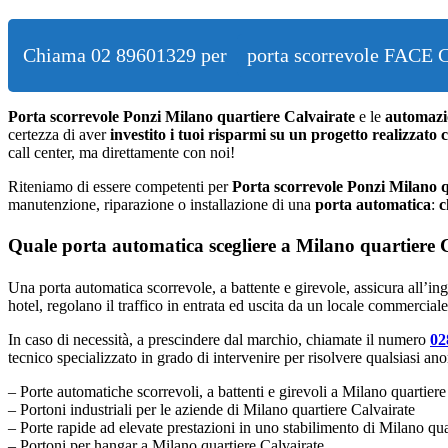
Chiama 02 89601329 per
porta scorrevole FACE 
Porta scorrevole Ponzi Milano quartiere Calvairate
e le
automazi
certezza di aver
investito i tuoi risparmi su un progetto realizzato 
call center, ma direttamente con noi!
Riteniamo di essere competenti per
Porta scorrevole Ponzi Milano q
manutenzione, riparazione o installazione di una
porta automatica
:
c
Quale porta automatica scegliere a Milano quartiere C
Una porta automatica scorrevole, a battente e girevole, assicura all’ing
hotel, regolano il traffico in entrata ed uscita da un locale commercial
In caso di necessità, a prescindere dal marchio, chiamate il numero
02
tecnico specializzato in grado di intervenire per risolvere qualsiasi an
– Porte automatiche scorrevoli, a battenti e girevoli a Milano quartiere
– Portoni industriali per le aziende di Milano quartiere Calvairate
– Porte rapide ad elevate prestazioni in uno stabilimento di Milano qua
– Portoni per hangar a Milano quartiere Calvairate