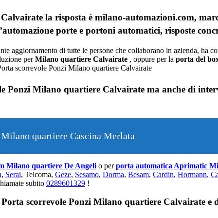
e Calvairate la risposta è milano-automazioni.com, ma
l’automazione porte e portoni automatici, risposte concr
tante aggiornamento di tutte le persone che collaborano in azienda, ha c
oluzione per
Milano quartiere Calvairate
, oppure per la
porta del bo
le Ponzi Milano quartiere Calvairate ma anche di inter
 Milano quartiere Cascina Merlata
am Milano quartiere De Angeli
o per
porta automatica Aprimatic Mi
a
,
Serai
, Telcoma,
Geze
,
Sesamo
,
Dorma
,
Besam
,
Cardin
,
Hormann
,
Ca
chiamate subito
0289601329
!
Porta scorrevole Ponzi Milano quartiere Calvairate e di