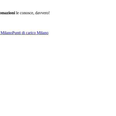
omazioni
le conosce, davvero!
i Milano
Punti di carico Milano