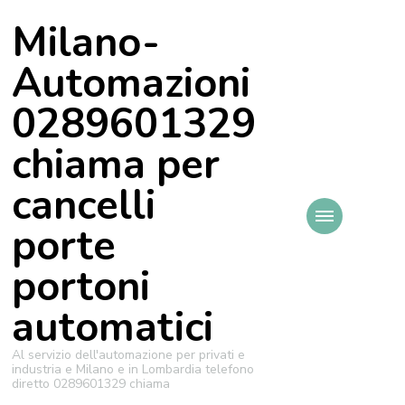
Milano-
Automazioni
0289601329
chiama per
cancelli
porte
portoni
automatici
Al servizio dell'automazione per privati e
industria e Milano e in Lombardia telefono
diretto 0289601329 chiama