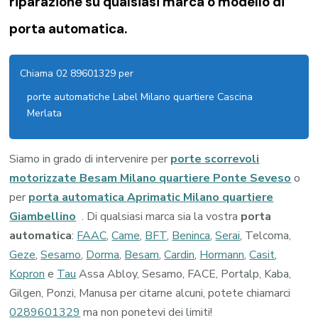
riparazione su qualsiasi marca o modello di
porta automatica.
Chiama 02 89601329 per
porte automatiche Label Milano quartiere Cascina
Merlata
Siamo in grado di intervenire per
porte scorrevoli
motorizzate Besam Milano quartiere Ponte Seveso
o
per
porta automatica Aprimatic Milano quartiere
Giambellino
. Di qualsiasi marca sia la vostra
porta
automatica
:
FAAC
,
Came
,
BFT
,
Beninca
,
Serai
, Telcoma,
Geze
,
Sesamo
,
Dorma
,
Besam
,
Cardin
,
Hormann
,
Casit
,
Kopron
e
Tau
Assa Abloy, Sesamo, FACE, Portalp, Kaba,
Gilgen, Ponzi, Manusa per citarne alcuni, potete chiamarci
0289601329
ma non ponetevi dei limiti!