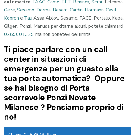
automatica
:
FAAC
,
Came
,
BFT
,
Beninca
,
Serai
, Telcoma,
Geze
,
Sesamo
,
Dorma
,
Besam
,
Cardin
,
Hormann
,
Casit
,
Kopron
e
Tau
Assa Abloy, Sesamo, FACE, Portalp, Kaba,
Gilgen, Ponzi, Manusa per citarne alcuni, potete chiamarci
0289601329
ma non ponetevi dei limiti!
Ti piace parlare con un call
center in situazioni di
emergenza per un guasto alla
tua porta automatica? Oppure
se hai bisogno di Porta
scorrevole Ponzi Novate
Milanese ? Pensiamo proprio di
no!
Chiama 02 89601329 per