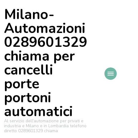
Milano-
Automazioni
0289601329
chiama per
cancelli
porte
portoni
automatici
Al servizio dell'automazione per privati e
industria e Milano e in Lombardia telefono
diretto 0289601329 chiama