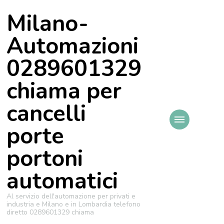
Milano-
Automazioni
0289601329
chiama per
cancelli
porte
portoni
automatici
Al servizio dell'automazione per privati e
industria e Milano e in Lombardia telefono
diretto 0289601329 chiama