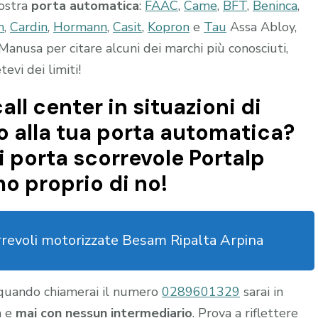
vostra
porta automatica
:
FAAC
,
Came
,
BFT
,
Beninca
,
m
,
Cardin
,
Hormann
,
Casit
,
Kopron
e
Tau
Assa Abloy,
Manusa per citare alcuni dei marchi più conosciuti,
vi dei limiti!
all center in situazioni di
 alla tua porta automatica?
 porta scorrevole Portalp
o proprio di no!
rrevoli motorizzate Besam Ripalta Arpina
 quando chiamerai il numero
0289601329
sarai in
a e
mai con nessun intermediario
. Prova a riflettere