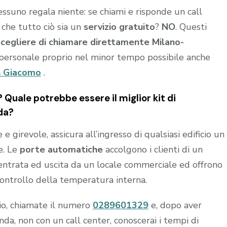
nessuno regala niente: se chiami e risponde un call
 che tutto ciò sia un
servizio gratuito
?
NO
. Questi
scegliere di chiamare direttamente Milano-
personale proprio nel minor tempo possibile anche
n Giacomo
.
Quale potrebbe essere il miglior kit di
da?
 girevole, assicura all’ingresso di qualsiasi edificio un
e. Le
porte automatiche
accolgono i clienti di un
n entrata ed uscita da un locale commerciale ed offrono
controllo della temperatura interna.
hio, chiamate il numero
0289601329
e, dopo aver
a, non con un call center, conoscerai i tempi di