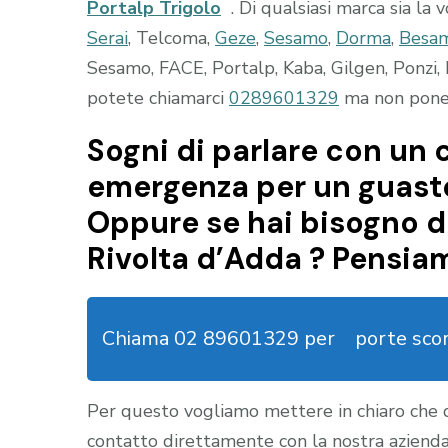
Portalp Trigolo
. Di qualsiasi marca sia la 
Serai
, Telcoma,
Geze
,
Sesamo
,
Dorma
,
Besa
Sesamo, FACE, Portalp, Kaba, Gilgen, Ponzi, 
potete chiamarci
0289601329
ma non ponete
Sogni di parlare con un c
emergenza per un guasto
Oppure se hai bisogno di
Rivolta d’Adda ? Pensiam
Chiama 02 89601329 per
porte sco
Per questo vogliamo mettere in chiaro che
contatto direttamente con la nostra aziend