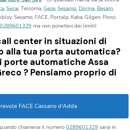
ca
,
Serai
, Telcoma,
Geze
,
Sesamo
,
Dorma
,
Besam
,
bloy, Sesamo, FACE, Portalp, Kaba, Gilgen, Ponzi,
0289601329
ma non ponetevi dei limiti!
all center in situazioni di
 alla tua porta automatica?
i porte automatiche Assa
Greco ? Pensiamo proprio di
rrevole FACE Cassano d'Adda
 quando chiamerai il numero
0289601329
sarai in