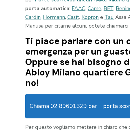
porta automatica
:
FAAC
,
Came
,
BFT
,
Benin
Cardin
,
Hormann
,
Casit
,
Kopron
e
Tau
Assa A
Manusa per citarne alcuni, potete chiamarci
Ti piace parlare con un c
emergenza per un guasto
Oppure se hai bisogno d
Abloy Milano quartiere 
no!
Chiama 02 89601329 per
porta sco
Per questo vogliamo mettere in chiaro che