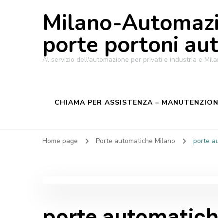
Milano-Automazi
porte portoni au
Al servizio dell'automazione per privati e industria e M
CHIAMA PER ASSISTENZA – MANUTENZIONE
Home page
Porte automatiche Milano
porte a
porte automatich