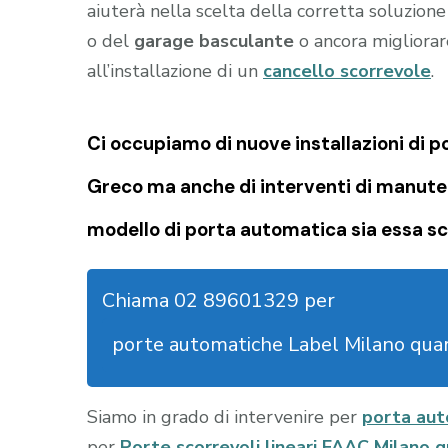
aiuterà nella scelta della corretta soluzion
o del
garage
basculante
o ancora migliorare
all’installazione di un
cancello scorrevole
.
Ci occupiamo di nuove installazioni di 
Greco ma anche di interventi di manuten
modello di porta automatica sia essa sc
Chiama 02 89601329 per
porte automatiche Label Milano quar
Siamo in grado di intervenire per
porta aut
per
Porte scorrevoli lineari FAAC Milano q