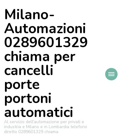
Milano-
Automazioni
0289601329
chiama per
cancelli
porte
portoni
automatici
Al servizio dell'automazione per privati e
industria e Milano e in Lombardia telefono
diretto 0289601329 chiama