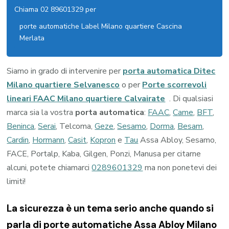
Chiama 02 89601329 per
porte automatiche Label Milano quartiere Cascina
Merlata
Siamo in grado di intervenire per
porta automatica Ditec
Milano quartiere Selvanesco
o per
Porte scorrevoli
lineari FAAC Milano quartiere Calvairate
. Di qualsiasi
marca sia la vostra
porta automatica
:
FAAC
,
Came
,
BFT
,
Beninca
,
Serai
, Telcoma,
Geze
,
Sesamo
,
Dorma
,
Besam
,
Cardin
,
Hormann
,
Casit
,
Kopron
e
Tau
Assa Abloy, Sesamo,
FACE, Portalp, Kaba, Gilgen, Ponzi, Manusa per citarne
alcuni, potete chiamarci
0289601329
ma non ponetevi dei
limiti!
La sicurezza è un tema serio anche quando si
parla di porte automatiche Assa Abloy Milano