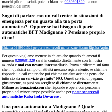
marchi più conosciuti, potete chiamarci
0289601329
ma non
ponetevi dei limiti!
Sogni di parlare con un call center in situazioni di
emergenza per un guasto alla tua porta
automatica? Oppure se hai bisogno di porte
automatiche BFT Madignano ? Pensiamo proprio
di no!
Chiama 02 89601329 per
porte scorrevoli motorizzate Besam Ripalta Arpina
Per questo vogliamo mettere in chiaro che quando chiamerai il
numero
0289601329
sarai in contatto direttamente con la nostra
azienda e
mai con nessun intermediario
. Prova a riflettere sul fatto
che in qualsiasi campo di attività nessuno regala niente: se chiami e
risponde un call center che poi chiama un’altra azienda pensi che
tutto ciò sia un
servizio gratuito
?
NO
. Questi servizi di pagano,
giustamente, tu puoi ora
scegliere di chiamare direttamente
Milano-automazioni.com
che risponde e opera con personale
proprio nel minor tempo possibile anche per
porte scorrevoli
automatiche Kaba Isola Dovarese
.
Una porta automatica a Madignano ? Quale