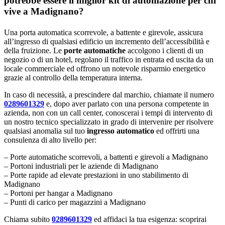
potrebbe essere il miglior kit di automazione per chi
vive a Madignano?
Una porta automatica scorrevole, a battente e girevole, assicura
all’ingresso di qualsiasi edificio un incremento dell’accessibilità e
della fruizione. Le
porte automatiche
accolgono i clienti di un
negozio o di un hotel, regolano il traffico in entrata ed uscita da un
locale commerciale ed offrono un notevole risparmio energetico
grazie al controllo della temperatura interna.
In caso di necessità, a prescindere dal marchio, chiamate il numero
0289601329
e, dopo aver parlato con una persona competente in
azienda, non con un call center, conoscerai i tempi di intervento di
un nostro tecnico specializzato in grado di intervenire per risolvere
qualsiasi anomalia sul tuo
ingresso automatico
ed offrirti una
consulenza di alto livello per:
– Porte automatiche scorrevoli, a battenti e girevoli a Madignano
– Portoni industriali per le aziende di Madignano
– Porte rapide ad elevate prestazioni in uno stabilimento di
Madignano
– Portoni per hangar a Madignano
– Punti di carico per magazzini a Madignano
Chiama subito
0289601329
ed affidaci la tua esigenza: scoprirai