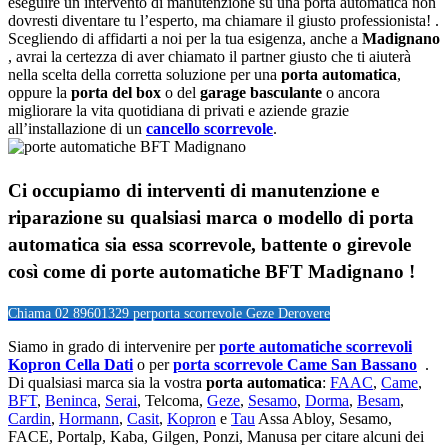
eseguire un intervento di manutenzione su una porta automatica non
dovresti diventare tu l’esperto, ma chiamare il giusto professionista! .
Scegliendo di affidarti a noi per la tua esigenza, anche a
Madignano
, avrai la certezza di aver chiamato il partner giusto che ti aiuterà
nella scelta della corretta soluzione per una
porta automatica
,
oppure la
porta del box
o del
garage
basculante
o ancora
migliorare la vita quotidiana di privati e aziende grazie
all’installazione di un
cancello scorrevole
.
Ci occupiamo di
interventi di manutenzione e
riparazione su qualsiasi marca o modello di porta
automatica sia essa scorrevole, battente o girevole
così come di
porte automatiche BFT Madignano !
Chiama 02 89601329 per
porta scorrevole Geze Derovere
Siamo in grado di intervenire per
porte automatiche scorrevoli
Kopron Cella Dati
o per
porta scorrevole Came San Bassano
.
Di qualsiasi marca sia la vostra
porta automatica
:
FAAC
,
Came
,
BFT
,
Beninca
,
Serai
, Telcoma,
Geze
,
Sesamo
,
Dorma
,
Besam
,
Cardin
,
Hormann
,
Casit
,
Kopron
e
Tau
Assa Abloy, Sesamo,
FACE, Portalp, Kaba, Gilgen, Ponzi, Manusa per citare alcuni dei