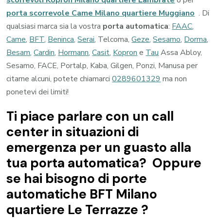
porta scorrevole Came Milano quartiere Muggiano
. Di
qualsiasi marca sia la vostra
porta automatica
:
FAAC
,
Came
,
BFT
,
Beninca
,
Serai
, Telcoma,
Geze
,
Sesamo
,
Dorma
,
Besam
,
Cardin
,
Hormann
,
Casit
,
Kopron
e
Tau
Assa Abloy,
Sesamo, FACE, Portalp, Kaba, Gilgen, Ponzi, Manusa per
citarne alcuni, potete chiamarci
0289601329
ma non
ponetevi dei limiti!
Ti piace parlare con un call
center in situazioni di
emergenza per un guasto alla
tua porta automatica? Oppure
se hai bisogno di porte
automatiche BFT Milano
quartiere Le Terrazze ?