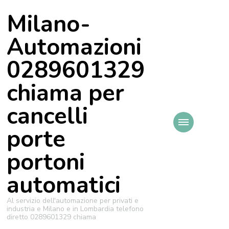
Milano-
Automazioni
0289601329
chiama per
cancelli
porte
portoni
automatici
Al servizio dell'automazione per privati e
industria e Milano e in Lombardia telefono
diretto 0289601329 chiama