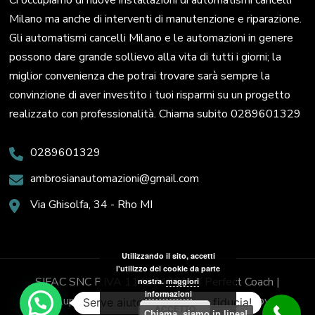
Ci occupiamo di nuove installazioni di automatismi cancelli
Milano ma anche di interventi di manutenzione e riparazione.
Gli automatismi cancelli Milano e le automazioni in genere
possono dare grande sollievo alla vita di tutti i giorni; la
miglior convenienza che potrai trovare sarà sempre la
convinzione di aver investito i tuoi risparmi su un progetto
realizzato con professionalità. Chiama subito 0289601329
0289601329
ambrosianautomazioni@gmail.com
Via Ghisolfa, 34 - Rho MI
Utilizzando il sito, accetti
l'utilizzo dei cookie da parte
SIFAC SNC P.IVA 11437470153
Perfect Coach |
nostra.
maggiori
informazioni
Sviluppato da
Blossom Themes
. Powered by
Serve aiuto? Chiedi con fiducia!
ACCETTO
Chiama, siamo in linea!