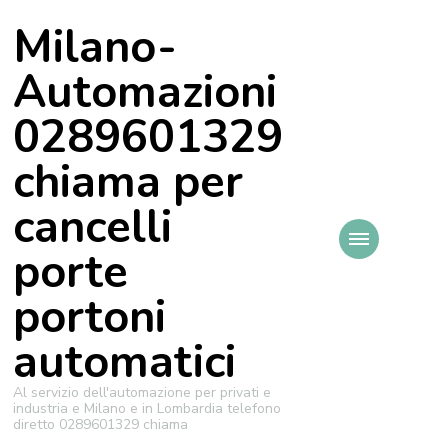
Milano-
Automazioni
0289601329
chiama per
cancelli
porte
portoni
automatici
Al servizio dell'automazione per privati e
industria e Milano e in Lombardia telefono
diretto 0289601329 chiama