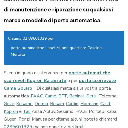
di manutenzione e riparazione su qualsiasi
marca o modello di porta automatica.
Chiama 02 89601329 per
porte automatiche Label Milano quartiere Cascina
Merlata
Siamo in grado di intervenire per
porte automatiche
scorrevoli Kopron Baranzate
o per
porta scorrevole
Came Solaro
. Di qualsiasi marca sia la vostra
porta
automatica
:
FAAC
,
Came
,
BFT
,
Beninca
,
Serai
, Telcoma,
Geze
,
Sesamo
,
Dorma
,
Besam
,
Cardin
,
Hormann
,
Casit
,
Kopron
e
Tau
Assa Abloy, Sesamo, FACE, Portalp, Kaba,
Gilgen, Ponzi, Manusa per citarne alcuni, potete chiamarci
0289601329
ma non ponetevi dei limiti!