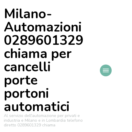
Milano-
Automazioni
0289601329
chiama per
cancelli
porte
portoni
automatici
Al servizio dell'automazione per privati e
industria e Milano e in Lombardia telefono
diretto 0289601329 chiama