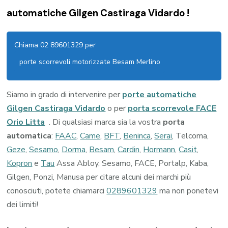
automatiche Gilgen Castiraga Vidardo !
Chiama 02 89601329 per
porte scorrevoli motorizzate Besam Merlino
Siamo in grado di intervenire per
porte automatiche
Gilgen Castiraga Vidardo
o per
porta scorrevole FACE
Orio Litta
. Di qualsiasi marca sia la vostra
porta
automatica
:
FAAC
,
Came
,
BFT
,
Beninca
,
Serai
, Telcoma,
Geze
,
Sesamo
,
Dorma
,
Besam
,
Cardin
,
Hormann
,
Casit
,
Kopron
e
Tau
Assa Abloy, Sesamo, FACE, Portalp, Kaba,
Gilgen, Ponzi, Manusa per citare alcuni dei marchi più
conosciuti, potete chiamarci
0289601329
ma non ponetevi
dei limiti!