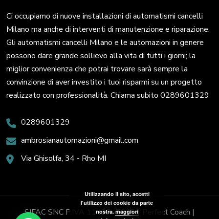
Ci occupiamo di nuove installazioni di automatismi cancelli
Milano ma anche di interventi di manutenzione e riparazione.
Gli automatismi cancelli Milano e le automazioni in genere
possono dare grande sollievo alla vita di tutti i giorni; la
miglior convenienza che potrai trovare sarà sempre la
convinzione di aver investito i tuoi risparmi su un progetto
realizzato con professionalità. Chiama subito 0289601329
0289601329
ambrosianautomazioni@gmail.com
Via Ghisolfa, 34 - Rho MI
Utilizzando il sito, accetti
l'utilizzo dei cookie da parte
SIFAC SNC P.IVA 11437470153
Perfect Coach |
nostra.
maggiori