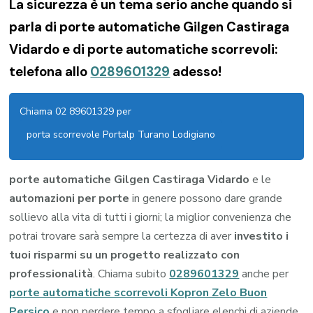
La sicurezza è un tema serio anche quando si
parla di porte automatiche Gilgen Castiraga
Vidardo e di porte automatiche scorrevoli:
telefona allo
0289601329
adesso!
Chiama 02 89601329 per
porta scorrevole Portalp Turano Lodigiano
porte automatiche Gilgen Castiraga Vidardo
e le
automazioni per porte
in genere possono dare grande
sollievo alla vita di tutti i giorni; la miglior convenienza che
potrai trovare sarà sempre la certezza di aver
investito i
tuoi risparmi su un progetto realizzato con
professionalità
. Chiama subito
0289601329
anche per
porte automatiche scorrevoli Kopron Zelo Buon
Persico
e non perdere tempo a sfogliare elenchi di aziende