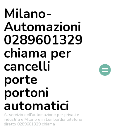
Milano-
Automazioni
0289601329
chiama per
cancelli
porte
portoni
automatici
Al servizio dell'automazione per privati e
industria e Milano e in Lombardia telefono
diretto 0289601329 chiama