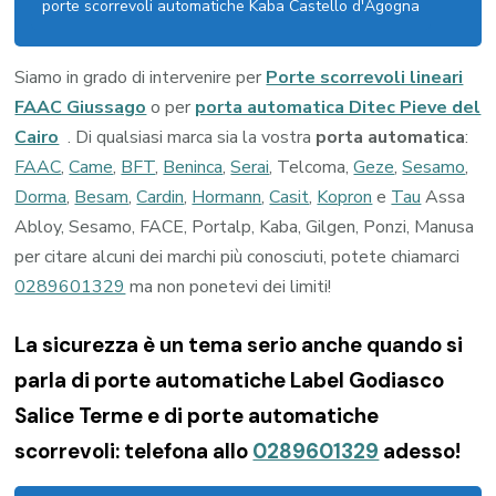
porte scorrevoli automatiche Kaba Castello d'Agogna
Siamo in grado di intervenire per
Porte scorrevoli lineari
FAAC Giussago
o per
porta automatica Ditec Pieve del
Cairo
. Di qualsiasi marca sia la vostra
porta automatica
:
FAAC
,
Came
,
BFT
,
Beninca
,
Serai
, Telcoma,
Geze
,
Sesamo
,
Dorma
,
Besam
,
Cardin
,
Hormann
,
Casit
,
Kopron
e
Tau
Assa
Abloy, Sesamo, FACE, Portalp, Kaba, Gilgen, Ponzi, Manusa
per citare alcuni dei marchi più conosciuti, potete chiamarci
0289601329
ma non ponetevi dei limiti!
La sicurezza è un tema serio anche quando si
parla di porte automatiche Label Godiasco
Salice Terme e di porte automatiche
scorrevoli: telefona allo
0289601329
adesso!