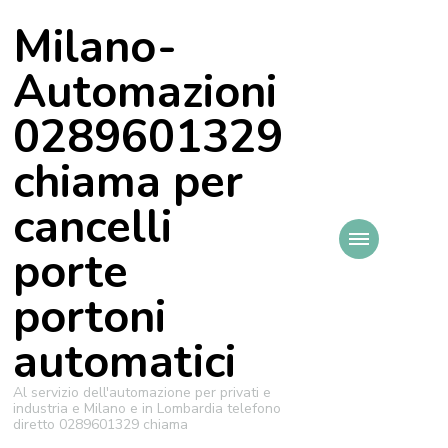
Milano-
Automazioni
0289601329
chiama per
cancelli
porte
portoni
automatici
Al servizio dell'automazione per privati e
industria e Milano e in Lombardia telefono
diretto 0289601329 chiama