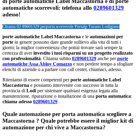
di porte automatiche Label Maccastorna e di porte
automatiche scorrevoli: telefona allo
0289601329
adesso!
Chiama 02 89601329 per
porta scorrevole Portalp Turano Lodigiano
porte automatiche Label Maccastorna
e le
automazioni per
porte
in genere possono dare grande sollievo alla vita di tutti i
giorni; la miglior convenienza che potrai trovare sarà sempre la
certezza di aver
investito i tuoi risparmi su un progetto realizzato
con professionalità
. Chiama subito
0289601329
anche per
porte
automatiche Assa Abloy Comazzo
e non perdere tempo a sfogliare
elenchi di aziende o a parlare con call center, chiamaci, adesso.
Riteniamo di essere competenti per
porte automatiche Label
Maccastorna
e possiamo intervenire con successo in tutta la
provincia di
Lodi
per sistemare qualsiasi esigenza legata alla
manutenzione, riparazione o installazione di una
porta automatica
:
chiama adesso
0289601329
.
Quale automazione per porta automatica scegliere a
Maccastorna ? Quale potrebbe essere il miglior kit di
automazione per chi vive a Maccastorna?