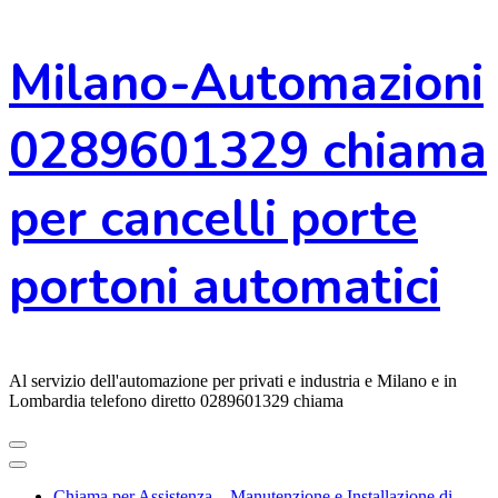
Vai
Milano-Automazioni
al
contenuto
0289601329 chiama
per cancelli porte
portoni automatici
Al servizio dell'automazione per privati e industria e Milano e in
Lombardia telefono diretto 0289601329 chiama
Chiama per Assistenza – Manutenzione e Installazione di