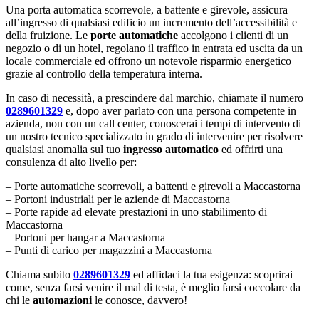
Una porta automatica scorrevole, a battente e girevole, assicura
all’ingresso di qualsiasi edificio un incremento dell’accessibilità e
della fruizione. Le
porte automatiche
accolgono i clienti di un
negozio o di un hotel, regolano il traffico in entrata ed uscita da un
locale commerciale ed offrono un notevole risparmio energetico
grazie al controllo della temperatura interna.
In caso di necessità, a prescindere dal marchio, chiamate il numero
0289601329
e, dopo aver parlato con una persona competente in
azienda, non con un call center, conoscerai i tempi di intervento di
un nostro tecnico specializzato in grado di intervenire per risolvere
qualsiasi anomalia sul tuo
ingresso automatico
ed offrirti una
consulenza di alto livello per:
– Porte automatiche scorrevoli, a battenti e girevoli a Maccastorna
– Portoni industriali per le aziende di Maccastorna
– Porte rapide ad elevate prestazioni in uno stabilimento di
Maccastorna
– Portoni per hangar a Maccastorna
– Punti di carico per magazzini a Maccastorna
Chiama subito
0289601329
ed affidaci la tua esigenza: scoprirai
come, senza farsi venire il mal di testa, è meglio farsi coccolare da
chi le
automazioni
le conosce, davvero!