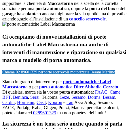
supportare la clientela di
Maccastorna
nella scelta della corretta
soluzione per una
porta automatica
, oppure la
porta del box
o del
garage
basculante
o ancora migliorare la vita quotidiana di privati e
aziende grazie all’installazione di un
cancello scorrevole
.
Ci occupiamo di nuove installazioni di porte
automatiche Label Maccastorna ma anche di
interventi di manutenzione e riparazione su qualsiasi
marca o modello di porta automatica.
Chiama 02 89601329 per
porte scorrevoli motorizzate Besam Merlino
Siamo in grado di intervenire per
porte automatiche Label
Maccastorna
o per
porta automatica Ditec Abbadia Cerreto
.
Di qualsiasi marca sia la vostra
porta automatica
:
FAAC
,
Came
,
BFT
,
Beninca
,
Serai
, Telcoma,
Geze
,
Sesamo
,
Dorma
,
Besam
,
Cardin
,
Hormann
,
Casit
,
Kopron
e
Tau
Assa Abloy, Sesamo,
FACE, Portalp, Kaba, Gilgen, Ponzi, Manusa per citarne alcuni,
potete chiamarci
0289601329
ma non ponetevi dei limiti!
La sicurezza è un tema serio anche quando si parla