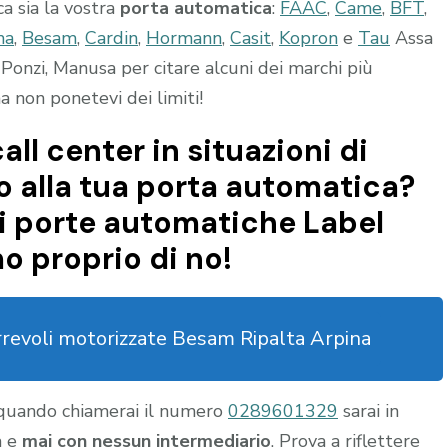
ca sia la vostra
porta automatica
:
FAAC
,
Came
,
BFT
,
ma
,
Besam
,
Cardin
,
Hormann
,
Casit
,
Kopron
e
Tau
Assa
Ponzi, Manusa per citare alcuni dei marchi più
 non ponetevi dei limiti!
all center in situazioni di
 alla tua porta automatica?
i porte automatiche Label
o proprio di no!
rrevoli motorizzate Besam Ripalta Arpina
 quando chiamerai il numero
0289601329
sarai in
a e
mai con nessun intermediario
. Prova a riflettere