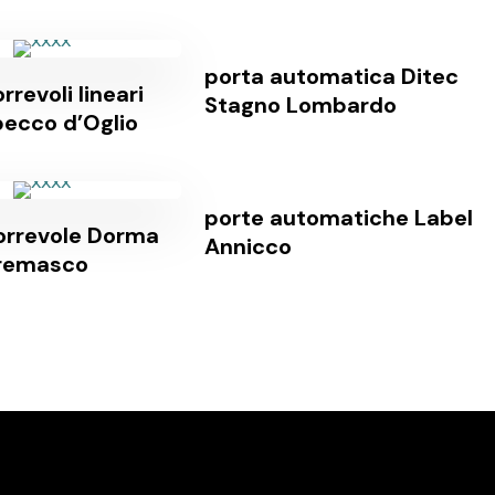
porta automatica Ditec
rrevoli lineari
Stagno Lombardo
ecco d’Oglio
porte automatiche Label
orrevole Dorma
Annicco
remasco