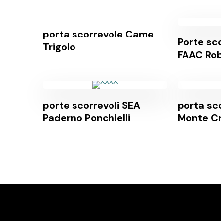
porta scorrevole Came
Porte sco
Trigolo
FAAC Rob
porte scorrevoli SEA
porta sc
Paderno Ponchielli
Monte C