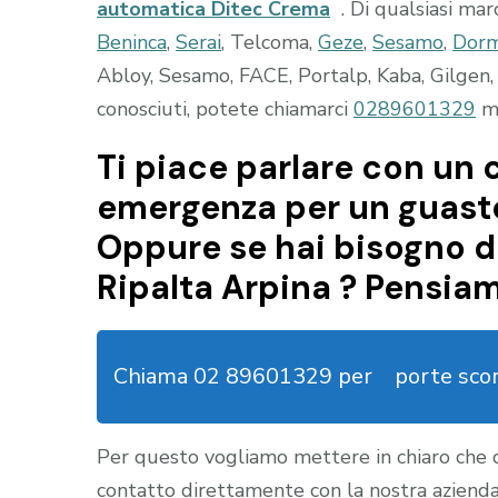
automatica Ditec Crema
. Di qualsiasi mar
Beninca
,
Serai
, Telcoma,
Geze
,
Sesamo
,
Dor
Abloy, Sesamo, FACE, Portalp, Kaba, Gilgen, 
conosciuti, potete chiamarci
0289601329
ma
Ti piace parlare con un c
emergenza per un guasto
Oppure se hai bisogno d
Ripalta Arpina ? Pensiam
Chiama 02 89601329 per
porte sco
Per questo vogliamo mettere in chiaro che
contatto direttamente con la nostra aziend