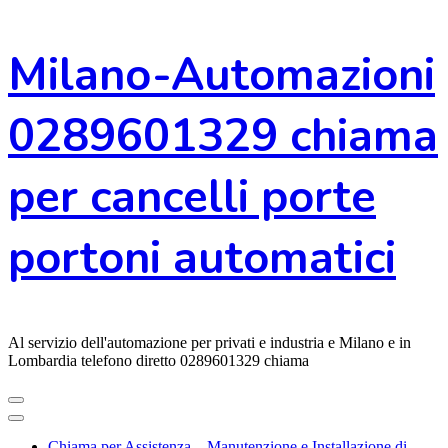
Vai
Milano-Automazioni
al
contenuto
0289601329 chiama
per cancelli porte
portoni automatici
Al servizio dell'automazione per privati e industria e Milano e in
Lombardia telefono diretto 0289601329 chiama
Chiama per Assistenza – Manutenzione e Installazione di