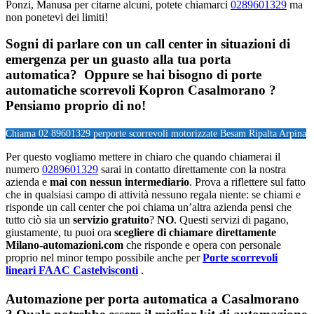
Ponzi, Manusa per citarne alcuni, potete chiamarci
0289601329
ma
non ponetevi dei limiti!
Sogni di parlare con un call center in situazioni di
emergenza per un guasto alla tua porta
automatica? Oppure se hai bisogno di porte
automatiche scorrevoli Kopron Casalmorano ?
Pensiamo proprio di no!
Chiama 02 89601329 per
porte scorrevoli motorizzate Besam Ripalta Arpina
Per questo vogliamo mettere in chiaro che quando chiamerai il
numero
0289601329
sarai in contatto direttamente con la nostra
azienda e
mai con nessun intermediario
. Prova a riflettere sul fatto
che in qualsiasi campo di attività nessuno regala niente: se chiami e
risponde un call center che poi chiama un’altra azienda pensi che
tutto ciò sia un
servizio gratuito
?
NO
. Questi servizi di pagano,
giustamente, tu puoi ora
scegliere di chiamare direttamente
Milano-automazioni.com
che risponde e opera con personale
proprio nel minor tempo possibile anche per
Porte scorrevoli
lineari FAAC Castelvisconti
.
Automazione per porta automatica a Casalmorano