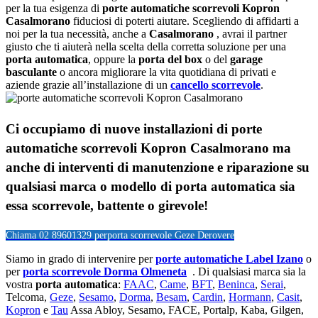
per la tua esigenza di
porte automatiche scorrevoli Kopron
Casalmorano
fiduciosi di poterti aiutare. Scegliendo di affidarti a
noi per la tua necessità, anche a
Casalmorano
, avrai il partner
giusto che ti aiuterà nella scelta della corretta soluzione per una
porta automatica
, oppure la
porta del box
o del
garage
basculante
o ancora migliorare la vita quotidiana di privati e
aziende grazie all’installazione di un
cancello scorrevole
.
Ci occupiamo di nuove installazioni di porte
automatiche scorrevoli Kopron Casalmorano ma
anche di interventi di manutenzione e riparazione su
qualsiasi marca o modello di porta automatica sia
essa scorrevole, battente o girevole!
Chiama 02 89601329 per
porta scorrevole Geze Derovere
Siamo in grado di intervenire per
porte automatiche Label Izano
o
per
porta scorrevole Dorma Olmeneta
. Di qualsiasi marca sia la
vostra
porta automatica
:
FAAC
,
Came
,
BFT
,
Beninca
,
Serai
,
Telcoma,
Geze
,
Sesamo
,
Dorma
,
Besam
,
Cardin
,
Hormann
,
Casit
,
Kopron
e
Tau
Assa Abloy, Sesamo, FACE, Portalp, Kaba, Gilgen,