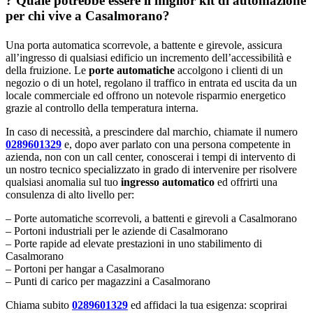
? Quale potrebbe essere il miglior kit di automazione
per chi vive a Casalmorano?
Una porta automatica scorrevole, a battente e girevole, assicura
all’ingresso di qualsiasi edificio un incremento dell’accessibilità e
della fruizione. Le
porte automatiche
accolgono i clienti di un
negozio o di un hotel, regolano il traffico in entrata ed uscita da un
locale commerciale ed offrono un notevole risparmio energetico
grazie al controllo della temperatura interna.
In caso di necessità, a prescindere dal marchio, chiamate il numero
0289601329
e, dopo aver parlato con una persona competente in
azienda, non con un call center, conoscerai i tempi di intervento di
un nostro tecnico specializzato in grado di intervenire per risolvere
qualsiasi anomalia sul tuo
ingresso automatico
ed offrirti una
consulenza di alto livello per:
– Porte automatiche scorrevoli, a battenti e girevoli a Casalmorano
– Portoni industriali per le aziende di Casalmorano
– Porte rapide ad elevate prestazioni in uno stabilimento di
Casalmorano
– Portoni per hangar a Casalmorano
– Punti di carico per magazzini a Casalmorano
Chiama subito
0289601329
ed affidaci la tua esigenza: scoprirai