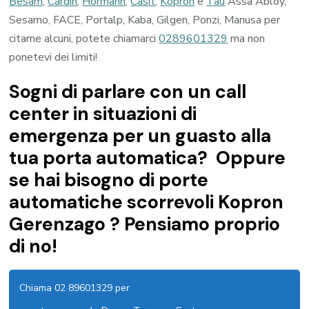
Besam
,
Cardin
,
Hormann
,
Casit
,
Kopron
e
Tau
Assa Abloy,
Sesamo, FACE, Portalp, Kaba, Gilgen, Ponzi, Manusa per
citarne alcuni, potete chiamarci
0289601329
ma non
ponetevi dei limiti!
Sogni di parlare con un call
center in situazioni di
emergenza per un guasto alla
tua porta automatica? Oppure
se hai bisogno di porte
automatiche scorrevoli Kopron
Gerenzago ? Pensiamo proprio
di no!
Chiama 02 89601329 per