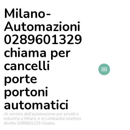
Milano-
Automazioni
0289601329
chiama per
cancelli
porte
portoni
automatici
Al servizio dell'automazione per privati e
industria e Milano e in Lombardia telefono
diretto 0289601329 chiama