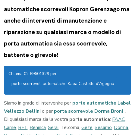
automatiche scorrevoli Kopron Gerenzago ma
anche di interventi di manutenzione e
riparazione su qualsiasi marca o modello di
porta automatica sia essa scorrevole,
battente o girevole!
Chiama 02 89601329 per
porte scorrevoli automatiche Kaba Castello d'Agogna
Siamo in grado di intervenire per
porte automatiche Label
Vellezzo Bellini
o per
porta scorrevole Dorma Broni
.
Di qualsiasi marca sia la vostra
porta automatica
:
FAAC
,
Came
,
BFT
,
Beninca
,
Serai
, Telcoma,
Geze
,
Sesamo
,
Dorma
,