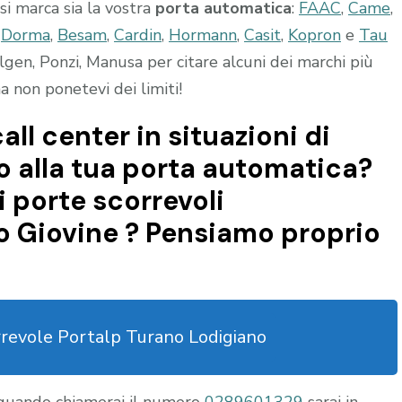
asi marca sia la vostra
porta automatica
:
FAAC
,
Came
,
,
Dorma
,
Besam
,
Cardin
,
Hormann
,
Casit
,
Kopron
e
Tau
gen, Ponzi, Manusa per citare alcuni dei marchi più
 non ponetevi dei limiti!
all center in situazioni di
 alla tua porta automatica?
 porte scorrevoli
 Giovine ? Pensiamo proprio
rrevole Portalp Turano Lodigiano
 quando chiamerai il numero
0289601329
sarai in