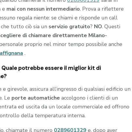
a e
mai con nessun intermediario
. Prova a riflettere
nessuno regala niente: se chiami e risponde un call
 che tutto ciò sia un
servizio gratuito
?
NO
. Questi
scegliere di chiamare direttamente Milano-
personale proprio nel minor tempo possibile anche
affignana
.
Quale potrebbe essere il miglior kit di
ne?
 girevole, assicura all’ingresso di qualsiasi edificio un
e. Le
porte automatiche
accolgono i clienti di un
n entrata ed uscita da un locale commerciale ed offrono
controllo della temperatura interna.
hio, chiamate il numero
0289601329
e, dopo aver