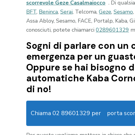
scorrevole Geze Casalmaiocco
. Di qualsi
BFT
,
Beninca
,
Serai
, Telcoma,
Geze
,
Sesamo
Assa Abloy, Sesamo, FACE, Portalp, Kaba, Gil
conosciuti, potete chiamarci
0289601329
ma
Sogni di parlare con un c
emergenza per un guasto
Oppure se hai bisogno di
automatiche Kaba Corno
di no!
Chiama 02 89601329 per
porta sco
Per questo vogliamo mettere in chiaro che