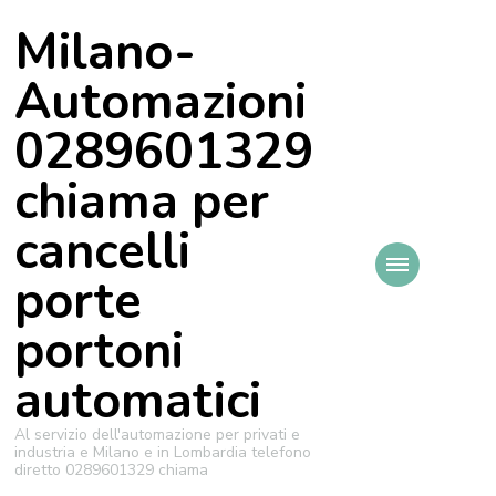
Milano-
Automazioni
0289601329
chiama per
cancelli
porte
portoni
automatici
Al servizio dell'automazione per privati e
industria e Milano e in Lombardia telefono
diretto 0289601329 chiama