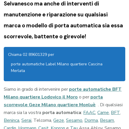
Selvanesco ma anche di interventi di
manutenzione e riparazione su qualsiasi
marca o modello di porta automatica sia essa
scorrevole, battente o girevole!
Chiama 02 89601329 per
porte automatiche Label Milano quartiere Cascina
Merlata
Siamo in grado di intervenire per
porte automatiche BFT
Milano quartiere Lodovico il Moro
o per
porta
scorrevole Geze Milano quartiere Monluè
. Di qualsiasi
marca sia la vostra
porta automatica
:
FAAC
,
Came
,
BFT
,
Beninca
,
Serai
, Telcoma,
Geze
,
Sesamo
,
Dorma
,
Besam
,
Cardin
,
Hormann
,
Casit
,
Kopron
e
Tau
Assa Abloy, Sesamo,