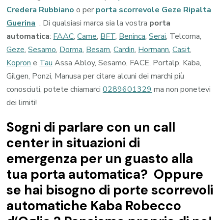
Credera Rubbiano
o per
porta scorrevole Geze Ripalta
Guerina
. Di qualsiasi marca sia la vostra
porta
automatica
:
FAAC
,
Came
,
BFT
,
Beninca
,
Serai
, Telcoma,
Geze
,
Sesamo
,
Dorma
,
Besam
,
Cardin
,
Hormann
,
Casit
,
Kopron
e
Tau
Assa Abloy, Sesamo, FACE, Portalp, Kaba,
Gilgen, Ponzi, Manusa per citare alcuni dei marchi più
conosciuti, potete chiamarci
0289601329
ma non ponetevi
dei limiti!
Sogni di parlare con un call
center in situazioni di
emergenza per un guasto alla
tua porta automatica? Oppure
se hai bisogno di porte scorrevoli
automatiche Kaba Robecco