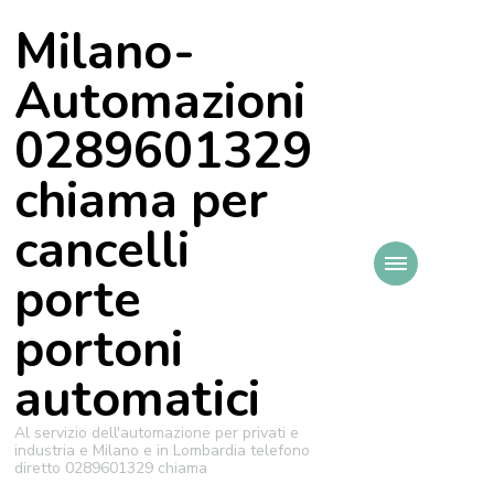
Milano-
Automazioni
0289601329
chiama per
cancelli
porte
portoni
automatici
Al servizio dell'automazione per privati e
industria e Milano e in Lombardia telefono
diretto 0289601329 chiama