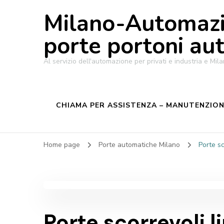
Milano-Automazi
porte portoni au
Al servizio dell'automazione per privati e industria e M
CHIAMA PER ASSISTENZA – MANUTENZIONE
Home page
Porte automatiche Milano
Porte sc
Porte scorrevoli l