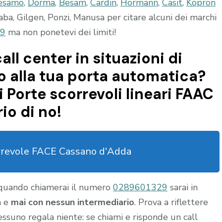
esamo
,
Dorma
,
Besam
,
Cardin
,
Hormann
,
Casit
,
Kopron
a, Gilgen, Ponzi, Manusa per citare alcuni dei marchi
9
ma non ponetevi dei limiti!
all center in situazioni di
 alla tua porta automatica?
 Porte scorrevoli lineari FAAC
io di no!
rrevole FACE Cassano d'Adda
 quando chiamerai il numero
0289601329
sarai in
a e
mai con nessun intermediario
. Prova a riflettere
nessuno regala niente: se chiami e risponde un call