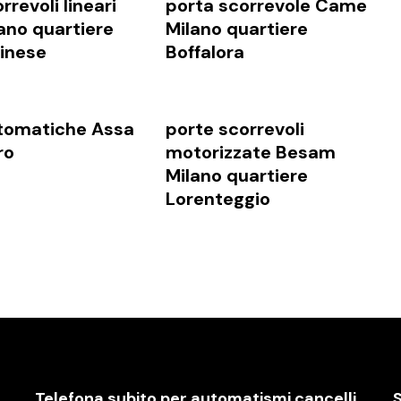
rrevoli lineari
porta scorrevole Came
ano quartiere
Milano quartiere
cinese
Boffalora
tomatiche Assa
porte scorrevoli
ro
motorizzate Besam
Milano quartiere
Lorenteggio
Telefona subito per automatismi cancelli