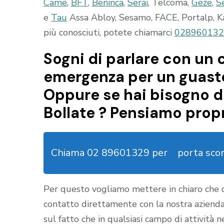
Came
,
BFT
,
Beninca
,
Serai
, Telcoma,
Geze
,
S
e
Tau
Assa Abloy, Sesamo, FACE, Portalp, Kab
più conosciuti, potete chiamarci
028960132
Sogni di parlare con un c
emergenza per un guasto
Oppure se hai bisogno di
Bollate ? Pensiamo propr
Chiama 02 89601329 per
porta sco
Per questo vogliamo mettere in chiaro che
contatto direttamente con la nostra aziend
sul fatto che in qualsiasi campo di attività 