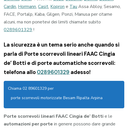
Cardin
,
Hormann
,
Casit
,
Kopron
e
Tau
Assa Abloy, Sesamo,
FACE, Portalp, Kaba, Gilgen, Ponzi, Manusa per citarne
alcuni, ma non ponetevi dei limiti chiamate subito
0289601329
!
La sicurezza è un tema serio anche quando si
parla di Porte scorrevoli lineari FAAC Cingia
de’ Botti e di porte automatiche scorrevoli:
telefona allo
0289601329
adesso!
Chiama 02 89601329 per
porte scorrevoli motorizzate Besam Ripalta Arpina
Porte scorrevoli lineari FAAC Cingia de’ Botti
e le
automazioni per porte
in genere possono dare grande