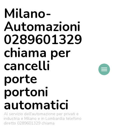
Milano-
Automazioni
0289601329
chiama per
cancelli
porte
portoni
automatici
Al servizio dell'automazione per privati e
industria e Milano e in Lombardia telefono
diretto 0289601329 chiama