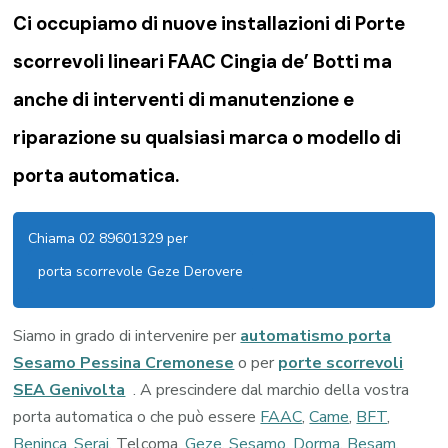
Ci occupiamo di nuove installazioni di Porte
scorrevoli lineari FAAC Cingia de’ Botti ma
anche di interventi di manutenzione e
riparazione su qualsiasi marca o modello di
porta automatica.
Chiama 02 89601329 per
porta scorrevole Geze Derovere
Siamo in grado di intervenire per
automatismo porta
Sesamo Pessina Cremonese
o per
porte scorrevoli
SEA Genivolta
. A prescindere dal marchio della vostra
porta automatica o che può essere
FAAC
,
Came
,
BFT
,
Beninca
,
Serai
, Telcoma,
Geze
,
Sesamo
,
Dorma
,
Besam
,