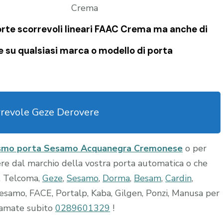
Porte scorrevoli lineari FAAC Crema ma anche di
e su qualsiasi marca o modello di porta
rrevole Geze Derovere
smo porta Sesamo Acquanegra Cremonese
o per
ere dal marchio della vostra porta automatica o che
, Telcoma,
Geze
,
Sesamo
,
Dorma
,
Besam
,
Cardin
,
esamo, FACE, Portalp, Kaba, Gilgen, Ponzi, Manusa per
hiamate subito
0289601329
!