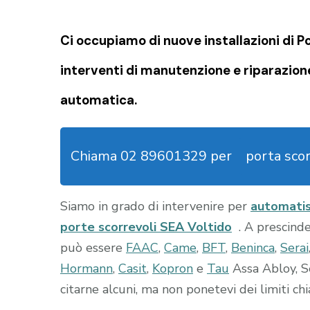
Ci occupiamo di nuove installazioni di 
interventi di manutenzione e riparazion
automatica.
Chiama 02 89601329 per
porta sco
Siamo in grado di intervenire per
automati
porte scorrevoli SEA Voltido
. A prescind
può essere
FAAC
,
Came
,
BFT
,
Beninca
,
Serai
Hormann
,
Casit
,
Kopron
e
Tau
Assa Abloy, S
citarne alcuni, ma non ponetevi dei limiti c