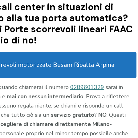
all center in situazioni di
 alla tua porta automatica?
 Porte scorrevoli lineari FAAC
o di no!
rrevoli motorizzate Besam Ripalta Arpina
 quando chiamerai il numero
0289601329
sarai in
a e
mai con nessun intermediario
. Prova a riflettere
nessuno regala niente: se chiami e risponde un call
 che tutto ciò sia un
servizio gratuito
?
NO
. Questi
scegliere di chiamare direttamente Milano-
personale proprio nel minor tempo possibile anche