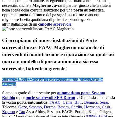
fiduciosi di poterti aiutare. Scegliendo di affidarti a noi per la tua
necessità, anche a
Magherno
, avrai il partner giusto che ti aiuterà
nella scelta della corretta soluzione per una
porta automatica
,
oppure la
porta del box
o del
garage
basculante
o ancora
migliorare la vita quotidiana di privati e aziende grazie
all’installazione di un
cancello scorrevole
.
Ci occupiamo di nuove installazioni di Porte
scorrevoli lineari FAAC Magherno ma anche di
interventi di manutenzione e riparazione su qualsiasi
marca o modello di porta automatica sia essa
scorrevole, battente o girevole!
Chiama 02 89601329 per
porte scorrevoli automatiche Kaba Castello
d'Agogna
Siamo in grado di intervenire per
automatismo porta Sesamo
Robbio
o per
porte scorrevoli SEA Dorno
. Di qualsiasi marca sia
la vostra
porta automatica
:
FAAC
,
Came
,
BFT
,
Beninca
,
Serai
,
Telcoma,
Geze
,
Sesamo
,
Dorma
,
Besam
,
Cardin
,
Hormann
,
Casit
,
Kopron
e
Tau
Assa Abloy, Sesamo, FACE, Portalp, Kaba, Gilgen,
Ponzi, Manusa per citarne alcuni, potete chiamarci
0289601329
ma