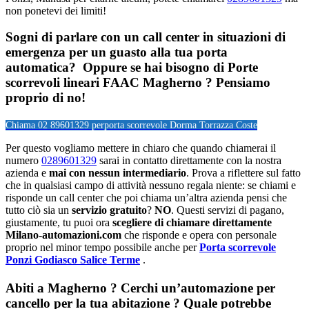
non ponetevi dei limiti!
Sogni di parlare con un call center in situazioni di
emergenza per un guasto alla tua porta
automatica? Oppure se hai bisogno di Porte
scorrevoli lineari FAAC Magherno ? Pensiamo
proprio di no!
Chiama 02 89601329 per
porta scorrevole Dorma Torrazza Coste
Per questo vogliamo mettere in chiaro che quando chiamerai il
numero
0289601329
sarai in contatto direttamente con la nostra
azienda e
mai con nessun intermediario
. Prova a riflettere sul fatto
che in qualsiasi campo di attività nessuno regala niente: se chiami e
risponde un call center che poi chiama un’altra azienda pensi che
tutto ciò sia un
servizio gratuito
?
NO
. Questi servizi di pagano,
giustamente, tu puoi ora
scegliere di chiamare direttamente
Milano-automazioni.com
che risponde e opera con personale
proprio nel minor tempo possibile anche per
Porta scorrevole
Ponzi Godiasco Salice Terme
.
Abiti a
Magherno
? Cerchi un’automazione per
cancello per la tua abitazione ? Quale potrebbe