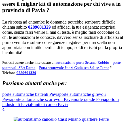
essere il miglior kit di automazione per chi vive a in
provincia di
Pavia
?
La risposta ad entrambe le domande potrebbe sembrare difficile:
chiama subito
0289601329
ed affidaci la tua esigenza: scoprirai
come, senza farsi venire il mal di testa, è meglio farsi coccolare da
chi le automazioni le conosce, davvero senza rischiare di affidarsi al
primo venuto e subire conseguenze negative per una scelta non
appropriata con inutile perdita di tempo, soldi e rischi per la propria
incolumità!
Potresti essere anche interessato a:
automatismo porta Sesamo Robbio
–
porte
scorrevoli SEA Dorno
–
Porta scorrevole Ponzi Godiasco Salice Terme
?
Telefona
0289601329
Possiamo aiutarti anche per:
porte automatiche battenti Pavia
porte automatiche girevoli
Pavia
porte automatiche scorrevoli Pavia
porte rapide Pavia
portoni
industriali Pavia
Punti di carico Pavia
Navigazione
articoli