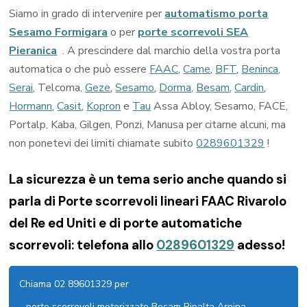
Siamo in grado di intervenire per
automatismo porta
Sesamo Formigara
o per
porte scorrevoli SEA
Pieranica
. A prescindere dal marchio della vostra porta
automatica o che può essere
FAAC
,
Came
,
BFT
,
Beninca
,
Serai
, Telcoma,
Geze
,
Sesamo
,
Dorma
,
Besam
,
Cardin
,
Hormann
,
Casit
,
Kopron
e
Tau
Assa Abloy, Sesamo, FACE,
Portalp, Kaba, Gilgen, Ponzi, Manusa per citarne alcuni, ma
non ponetevi dei limiti chiamate subito
0289601329
!
La sicurezza è un tema serio anche quando si
parla di Porte scorrevoli lineari FAAC Rivarolo
del Re ed Uniti e di porte automatiche
scorrevoli: telefona allo
0289601329
adesso!
Chiama 02 89601329 per
porte scorrevoli motorizzate Besam Ripalta Arpina