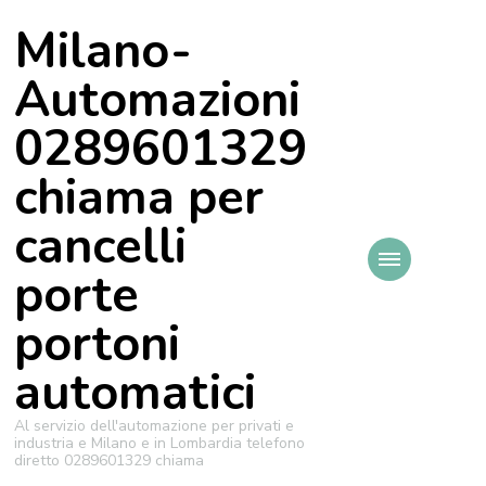
Milano-
Automazioni
0289601329
chiama per
cancelli
porte
portoni
automatici
Al servizio dell'automazione per privati e
industria e Milano e in Lombardia telefono
diretto 0289601329 chiama