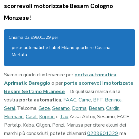
scorrevoli motorizzate Besam Cologno
Monzese !
Chiama 02 89601329 per
porte automatiche Label Milano quartiere Cascina
Merlata
Siamo in grado di intervenire per
porta automatica
Aprimatic Bareggio
o per
porte scorrevoli motorizzate
Besam Settimo Milanese
. Di qualsiasi marca sia la
vostra
porta automatica
:
FAAC
,
Came
,
BFT
,
Beninca
,
Serai
, Telcoma,
Geze
,
Sesamo
,
Dorma
,
Besam
,
Cardin
,
Hormann
,
Casit
,
Kopron
e
Tau
Assa Abloy, Sesamo, FACE,
Portalp, Kaba, Gilgen, Ponzi, Manusa per citare alcuni dei
marchi più conosciuti, potete chiamarci
0289601329
ma