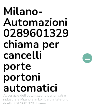
Milano-
Automazioni
0289601329
chiama per
cancelli
porte
portoni
automatici
Al servizio dell'automazione per privati e
industria e Milano e in Lombardia telefono
diretto 0289601329 chiama