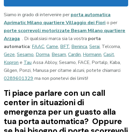
Siamo in grado di intervenire per
porta automatica
Aprimatic Milano quartiere Villaggio dei Fiori
o per
porte scorrevoli motorizzate Besam Milano quartiere
Arzaga
. Di qualsiasi marca sia la vostra
porta
automatica
:
FAAC
,
Came
,
BFT
,
Beninca
,
Serai
, Telcoma,
Geze
,
Sesamo
,
Dorma
,
Besam
,
Cardin
,
Hormann
,
Casit
,
Kopron
e
Tau
Assa Abloy, Sesamo, FACE, Portalp, Kaba,
Gilgen, Ponzi, Manusa per citarne alcuni, potete chiamarci
0289601329
ma non ponetevi dei limiti!
Ti piace parlare con un call
center in situazioni di
emergenza per un guasto alla
tua porta automatica? Oppure
se hai bisogno di porte scorrevoli