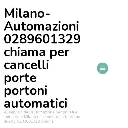
Milano-
Automazioni
0289601329
chiama per
cancelli
porte
portoni
automatici
Al servizio dell'automazione per privati e
industria e Milano e in Lombardia telefono
diretto 0289601329 chiama