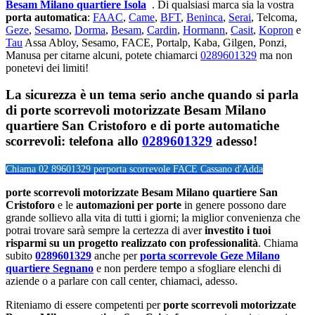
Besam Milano quartiere Isola
. Di qualsiasi marca sia la vostra
porta automatica
:
FAAC
,
Came
,
BFT
,
Beninca
,
Serai
, Telcoma,
Geze
,
Sesamo
,
Dorma
,
Besam
,
Cardin
,
Hormann
,
Casit
,
Kopron
e
Tau
Assa Abloy, Sesamo, FACE, Portalp, Kaba, Gilgen, Ponzi,
Manusa per citarne alcuni, potete chiamarci
0289601329
ma non
ponetevi dei limiti!
La sicurezza è un tema serio anche quando si parla
di porte scorrevoli motorizzate Besam Milano
quartiere San Cristoforo e di porte automatiche
scorrevoli: telefona allo
0289601329
adesso!
Chiama 02 89601329 per
porta scorrevole FACE Cassano d'Adda
porte scorrevoli motorizzate Besam Milano quartiere San
Cristoforo
e le
automazioni per porte
in genere possono dare
grande sollievo alla vita di tutti i giorni; la miglior convenienza che
potrai trovare sarà sempre la certezza di aver
investito i tuoi
risparmi su un progetto realizzato con professionalità
. Chiama
subito
0289601329
anche per
porta scorrevole Geze Milano
quartiere Segnano
e non perdere tempo a sfogliare elenchi di
aziende o a parlare con call center, chiamaci, adesso.
Riteniamo di essere competenti per
porte scorrevoli motorizzate