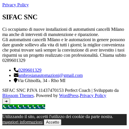
Privacy Policy
SIFAC SNC
Ci occupiamo di nuove installazioni di automatismi cancelli Milano
ma anche di interventi di manutenzione e riparazione.
Gli automatismi cancelli Milano e le automazioni in genere possono
dare grande sollievo alla vita di tutti i giorni; la miglior convenienza
che potrai trovare sarà sempre la convinzione di aver investito i tuoi
risparmi su un progetto realizzato con professionalità. Chiama subito
0289601329
0289601329
ambrosianautomazioni@gmail.com
Via Ghisolfa, 34 - Rho MI
SIFAC SNC P.IVA 11437470153
Perfect Coach | Sviluppato da
Blossom Themes
. Powered by
WordPress
.
Privacy Policy
➜
Chiama, siamo in linea!
Utilizzando il sito, accetti l'utilizzo dei cookie da parte nostra.
maggiori informazioni
Accetto