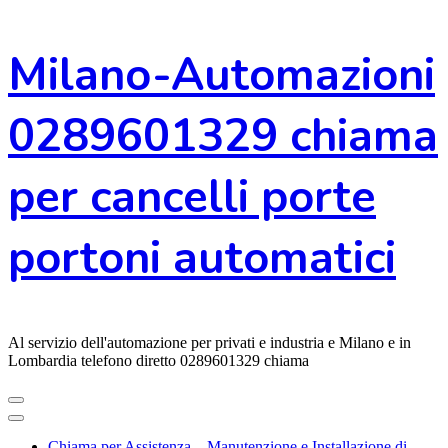
Vai
Milano-Automazioni
al
contenuto
0289601329 chiama
per cancelli porte
portoni automatici
Al servizio dell'automazione per privati e industria e Milano e in
Lombardia telefono diretto 0289601329 chiama
Chiama per Assistenza – Manutenzione e Installazione di