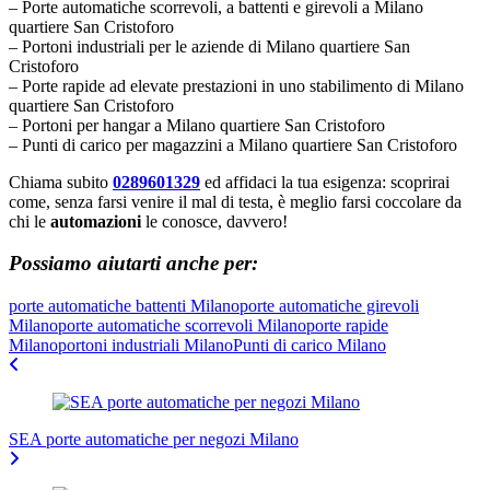
– Porte automatiche scorrevoli, a battenti e girevoli a Milano
quartiere San Cristoforo
– Portoni industriali per le aziende di Milano quartiere San
Cristoforo
– Porte rapide ad elevate prestazioni in uno stabilimento di Milano
quartiere San Cristoforo
– Portoni per hangar a Milano quartiere San Cristoforo
– Punti di carico per magazzini a Milano quartiere San Cristoforo
Chiama subito
0289601329
ed affidaci la tua esigenza: scoprirai
come, senza farsi venire il mal di testa, è meglio farsi coccolare da
chi le
automazioni
le conosce, davvero!
Possiamo aiutarti anche per:
porte automatiche battenti Milano
porte automatiche girevoli
Milano
porte automatiche scorrevoli Milano
porte rapide
Milano
portoni industriali Milano
Punti di carico Milano
Navigazione
articoli
SEA porte automatiche per negozi Milano