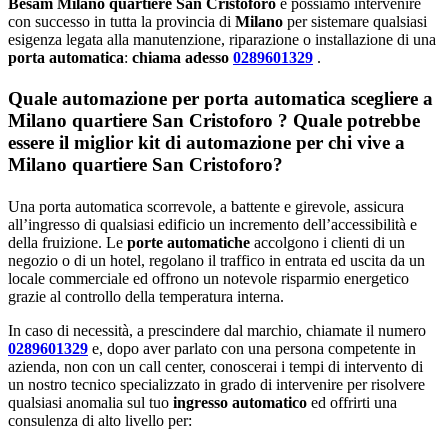
Besam Milano quartiere San Cristoforo
e possiamo intervenire
con successo in tutta la provincia di
Milano
per sistemare qualsiasi
esigenza legata alla manutenzione, riparazione o installazione di una
porta automatica
:
chiama adesso
0289601329
.
Quale automazione per porta automatica scegliere a
Milano quartiere San Cristoforo ? Quale potrebbe
essere il miglior kit di automazione per chi vive a
Milano quartiere San Cristoforo?
Una porta automatica scorrevole, a battente e girevole, assicura
all’ingresso di qualsiasi edificio un incremento dell’accessibilità e
della fruizione. Le
porte automatiche
accolgono i clienti di un
negozio o di un hotel, regolano il traffico in entrata ed uscita da un
locale commerciale ed offrono un notevole risparmio energetico
grazie al controllo della temperatura interna.
In caso di necessità, a prescindere dal marchio, chiamate il numero
0289601329
e, dopo aver parlato con una persona competente in
azienda, non con un call center, conoscerai i tempi di intervento di
un nostro tecnico specializzato in grado di intervenire per risolvere
qualsiasi anomalia sul tuo
ingresso automatico
ed offrirti una
consulenza di alto livello per: