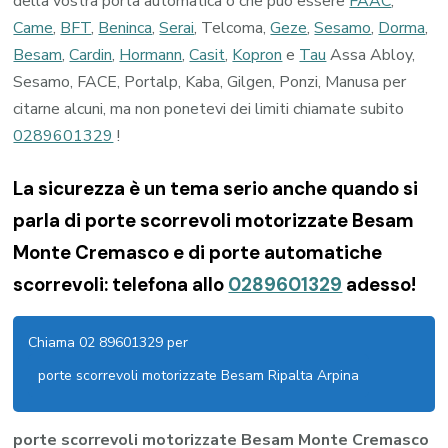
della vostra porta automatica o che può essere
FAAC
,
Came
,
BFT
,
Beninca
,
Serai
, Telcoma,
Geze
,
Sesamo
,
Dorma
,
Besam
,
Cardin
,
Hormann
,
Casit
,
Kopron
e
Tau
Assa Abloy,
Sesamo, FACE, Portalp, Kaba, Gilgen, Ponzi, Manusa per
citarne alcuni, ma non ponetevi dei limiti chiamate subito
0289601329
!
La sicurezza è un tema serio anche quando si
parla di porte scorrevoli motorizzate Besam
Monte Cremasco e di porte automatiche
scorrevoli: telefona allo
0289601329
adesso!
Chiama 02 89601329 per
porte scorrevoli motorizzate Besam Ripalta Arpina
porte scorrevoli motorizzate Besam Monte Cremasco