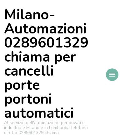
Milano-
Automazioni
0289601329
chiama per
cancelli
porte
portoni
automatici
Al servizio dell'automazione per privati e
industria e Milano e in Lombardia telefono
diretto 0289601329 chiama