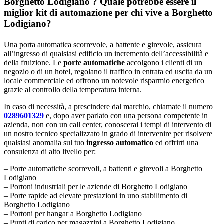
Borghetto Lodigiano ? Quale potrebbe essere il
miglior kit di automazione per chi vive a Borghetto
Lodigiano?
Una porta automatica scorrevole, a battente e girevole, assicura
all’ingresso di qualsiasi edificio un incremento dell’accessibilità e
della fruizione. Le
porte automatiche
accolgono i clienti di un
negozio o di un hotel, regolano il traffico in entrata ed uscita da un
locale commerciale ed offrono un notevole risparmio energetico
grazie al controllo della temperatura interna.
In caso di necessità, a prescindere dal marchio, chiamate il numero
0289601329
e, dopo aver parlato con una persona competente in
azienda, non con un call center, conoscerai i tempi di intervento di
un nostro tecnico specializzato in grado di intervenire per risolvere
qualsiasi anomalia sul tuo
ingresso automatico
ed offrirti una
consulenza di alto livello per:
– Porte automatiche scorrevoli, a battenti e girevoli a Borghetto
Lodigiano
– Portoni industriali per le aziende di Borghetto Lodigiano
– Porte rapide ad elevate prestazioni in uno stabilimento di
Borghetto Lodigiano
– Portoni per hangar a Borghetto Lodigiano
– Punti di carico per magazzini a Borghetto Lodigiano