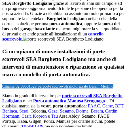
SEA Borghetto Lodigiano
grazie al lavoro di anni sul campo e ad
un progressivo aggiornamento di tutte le persone che operano per la
nostra azienda. Grazie a ciò abbiamo assunto un ruolo primario a per
supportare la clientela di
Borghetto Lodigiano
nella scelta della
corretta soluzione per una
porta automatica
, oppure la
porta del
box
o del
garage
basculante
o ancora migliorare la vita quotidiana
di privati e aziende grazie all’installazione di un
cancello
scorrevole
.
Ci occupiamo di nuove installazioni di porte
scorrevoli SEA Borghetto Lodigiano ma anche di
interventi di manutenzione e riparazione su qualsiasi
marca o modello di porta automatica.
Chiama 02 89601329 per
porte scorrevoli motorizzate Besam Merlino
Siamo in grado di intervenire per
porte scorrevoli SEA Borghetto
Lodigiano
o per
Porta automatica Manusa Secugnago
. Di
qualsiasi marca sia la vostra
porta automatica
:
FAAC
,
Came
,
BFT
,
Beninca
,
Serai
, Telcoma,
Geze
,
Sesamo
,
Dorma
,
Besam
,
Cardin
,
Hormann
,
Casit
,
Kopron
e
Tau
Assa Abloy, Sesamo, FACE,
Portalp, Kaba, Gilgen, Ponzi, Manusa per citarne alcuni, potete
chiamarci
0289601329
ma non ponetevi dei limiti!