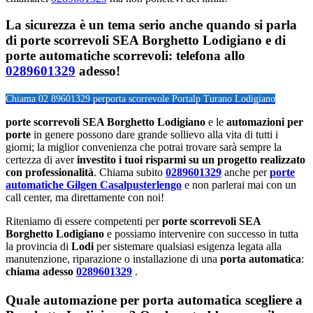
La sicurezza è un tema serio anche quando si parla
di porte scorrevoli SEA Borghetto Lodigiano e di
porte automatiche scorrevoli: telefona allo
0289601329
adesso!
Chiama 02 89601329 per
porta scorrevole Portalp Turano Lodigiano
porte scorrevoli SEA Borghetto Lodigiano
e le
automazioni per
porte
in genere possono dare grande sollievo alla vita di tutti i
giorni; la miglior convenienza che potrai trovare sarà sempre la
certezza di aver
investito i tuoi risparmi su un progetto realizzato
con professionalità
. Chiama subito
0289601329
anche per
porte
automatiche Gilgen Casalpusterlengo
e non parlerai mai con un
call center, ma direttamente con noi!
Riteniamo di essere competenti per
porte scorrevoli SEA
Borghetto Lodigiano
e possiamo intervenire con successo in tutta
la provincia di
Lodi
per sistemare qualsiasi esigenza legata alla
manutenzione, riparazione o installazione di una
porta automatica
:
chiama adesso
0289601329
.
Quale automazione per porta automatica scegliere a