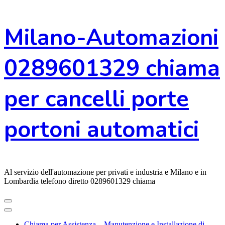
Vai
Milano-Automazioni
al
contenuto
0289601329 chiama
per cancelli porte
portoni automatici
Al servizio dell'automazione per privati e industria e Milano e in
Lombardia telefono diretto 0289601329 chiama
Chiama per Assistenza – Manutenzione e Installazione di