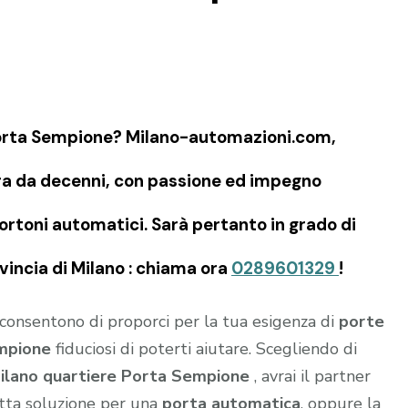
Porta Sempione? Milano-automazioni.com,
era da decenni, con passione ed impegno
ortoni automatici. Sarà pertanto in grado di
ovincia di Milano : chiama ora
0289601329
!
i consentono di proporci per la tua esigenza di
porte
empione
fiduciosi di poterti aiutare. Scegliendo di
ilano quartiere Porta Sempione
, avrai il partner
retta soluzione per una
porta automatica
, oppure la