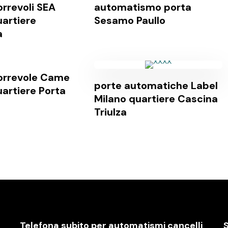
orrevoli SEA
automatismo porta
uartiere
Sesamo Paullo
a
orrevole Came
porte automatiche Label
uartiere Porta
Milano quartiere Cascina
Triulza
Telefona subito per automatismi cancelli