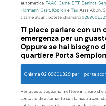
automatica
:
FAAC
,
Came
,
BFT
,
Beninca
,
Ser
Hormann
,
Casit
,
Kopron
e
Tau
Assa Abloy, S
citarne alcuni, potete chiamarci
028960132
Ti piace parlare con un c
emergenza per un guasto
Oppure se hai bisogno di
quartiere Porta Sempion
Chiama 02 89601329 per
porta sco
Per questo vogliamo mettere in chiaro che
contatto direttamente con la nostra aziend
sul fatto che in qualsiasi campo di attività 