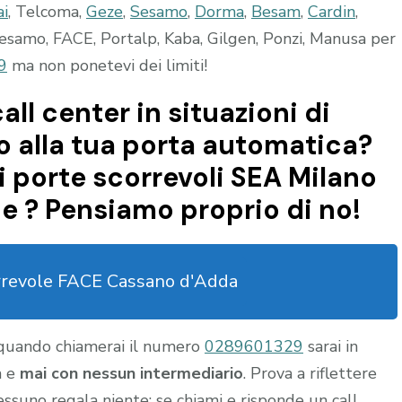
ai
, Telcoma,
Geze
,
Sesamo
,
Dorma
,
Besam
,
Cardin
,
esamo, FACE, Portalp, Kaba, Gilgen, Ponzi, Manusa per
9
ma non ponetevi dei limiti!
all center in situazioni di
 alla tua porta automatica?
 porte scorrevoli SEA Milano
e ? Pensiamo proprio di no!
rrevole FACE Cassano d'Adda
 quando chiamerai il numero
0289601329
sarai in
a e
mai con nessun intermediario
. Prova a riflettere
nessuno regala niente: se chiami e risponde un call