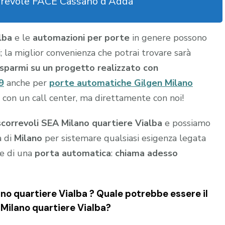
rrevole FACE Cassano d'Adda
alba
e le
automazioni per porte
in genere possono
ni; la miglior convenienza che potrai trovare sarà
risparmi su un progetto realizzato con
9
anche per
porte automatiche Gilgen Milano
 con un call center, ma direttamente con noi!
correvoli SEA Milano quartiere Vialba
e possiamo
a di
Milano
per sistemare qualsiasi esigenza legata
ne di una
porta automatica
:
chiama adesso
no quartiere Vialba ? Quale potrebbe essere il
a Milano quartiere Vialba?