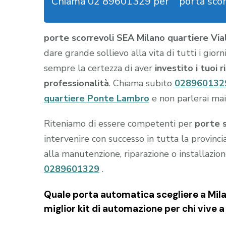
Chiama 02 89601329 per
porta sco
porte scorrevoli SEA Milano quartiere Vi
dare grande sollievo alla vita di tutti i gior
sempre la certezza di aver
investito i tuoi 
professionalità
. Chiama subito
028960132
quartiere Ponte Lambro
e non parlerai mai
Riteniamo di essere competenti per
porte s
intervenire con successo in tutta la provinci
alla manutenzione, riparazione o installazio
0289601329
.
Quale porta automatica scegliere a Mila
miglior kit di automazione per chi vive 