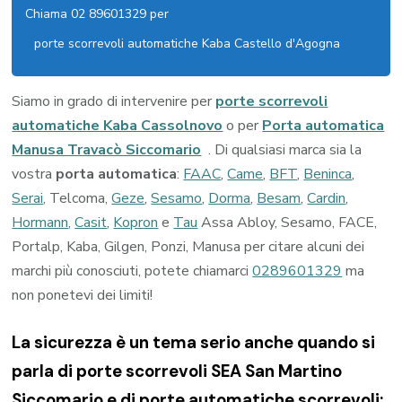
Chiama 02 89601329 per
porte scorrevoli automatiche Kaba Castello d'Agogna
Siamo in grado di intervenire per
porte scorrevoli
automatiche Kaba Cassolnovo
o per
Porta automatica
Manusa Travacò Siccomario
. Di qualsiasi marca sia la
vostra
porta automatica
:
FAAC
,
Came
,
BFT
,
Beninca
,
Serai
, Telcoma,
Geze
,
Sesamo
,
Dorma
,
Besam
,
Cardin
,
Hormann
,
Casit
,
Kopron
e
Tau
Assa Abloy, Sesamo, FACE,
Portalp, Kaba, Gilgen, Ponzi, Manusa per citare alcuni dei
marchi più conosciuti, potete chiamarci
0289601329
ma
non ponetevi dei limiti!
La sicurezza è un tema serio anche quando si
parla di porte scorrevoli SEA San Martino
Siccomario e di porte automatiche scorrevoli: