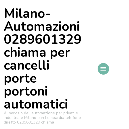
Milano-
Automazioni
0289601329
chiama per
cancelli
porte
portoni
automatici
Al servizio dell'automazione per privati e
industria e Milano e in Lombardia telefono
diretto 0289601329 chiama