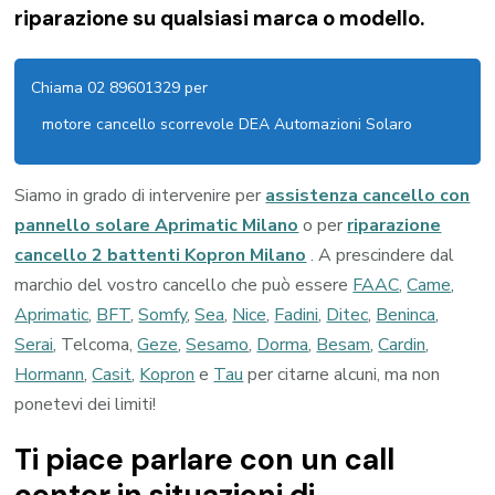
riparazione su qualsiasi marca o modello.
Chiama 02 89601329 per
motore cancello scorrevole DEA Automazioni Solaro
Siamo in grado di intervenire per
assistenza cancello con
pannello solare Aprimatic Milano
o per
riparazione
cancello 2 battenti Kopron Milano
. A prescindere dal
marchio del vostro cancello che può essere
FAAC
,
Came
,
Aprimatic
,
BFT
,
Somfy
,
Sea
,
Nice
,
Fadini
,
Ditec
,
Beninca
,
Serai
, Telcoma,
Geze
,
Sesamo
,
Dorma
,
Besam
,
Cardin
,
Hormann
,
Casit
,
Kopron
e
Tau
per citarne alcuni, ma non
ponetevi dei limiti!
Ti piace parlare con un call
center in situazioni di