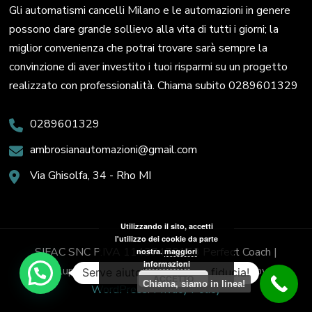
Gli automatismi cancelli Milano e le automazioni in genere
possono dare grande sollievo alla vita di tutti i giorni; la
miglior convenienza che potrai trovare sarà sempre la
convinzione di aver investito i tuoi risparmi su un progetto
realizzato con professionalità. Chiama subito 0289601329
0289601329
ambrosianautomazioni@gmail.com
Via Ghisolfa, 34 - Rho MI
Utilizzando il sito, accetti
l'utilizzo dei cookie da parte
SIFAC SNC P.IVA 11437470153
Perfect Coach |
nostra.
maggiori
informazioni
Sviluppato da
Blossom Themes
. Powered by
Serve aiuto? Chiedi con fiducia!
ACCETTO
Chiama, siamo in linea!
WordPress
.
Privacy Policy