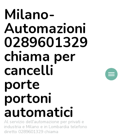
Milano-
Automazioni
0289601329
chiama per
cancelli
porte
portoni
automatici
Al servizio dell'automazione per privati e
industria e Milano e in Lombardia telefono
diretto 0289601329 chiama