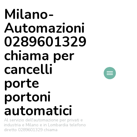
Milano-
Automazioni
0289601329
chiama per
cancelli
porte
portoni
automatici
Al servizio dell'automazione per privati e
industria e Milano e in Lombardia telefono
diretto 0289601329 chiama