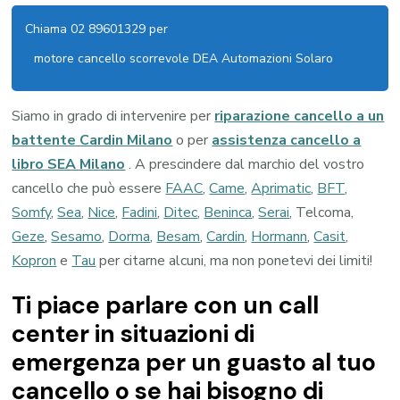
Chiama 02 89601329 per
motore cancello scorrevole DEA Automazioni Solaro
Siamo in grado di intervenire per
riparazione cancello a un
battente Cardin Milano
o per
assistenza cancello a
libro SEA Milano
. A prescindere dal marchio del vostro
cancello che può essere
FAAC
,
Came
,
Aprimatic
,
BFT
,
Somfy
,
Sea
,
Nice
,
Fadini
,
Ditec
,
Beninca
,
Serai
, Telcoma,
Geze
,
Sesamo
,
Dorma
,
Besam
,
Cardin
,
Hormann
,
Casit
,
Kopron
e
Tau
per citarne alcuni, ma non ponetevi dei limiti!
Ti piace parlare con un call
center in situazioni di
emergenza per un guasto al tuo
cancello o se hai bisogno di